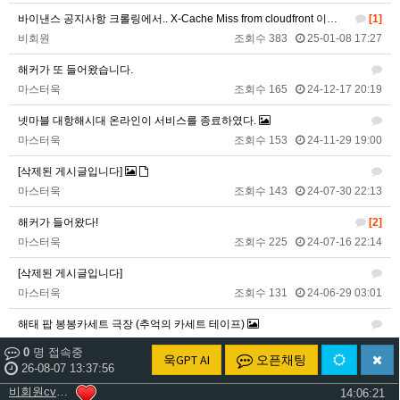
2026년 06월 29일 월요일
바이낸스 공지사항 크롤링에서.. X-Cache Miss from cloudfront 이렇게 해서 항상 MISS로 뜨는데..
[1]
비회원cv1rccvcel78c8euddvjfsl49j
ㅣ
13:55:14
비회원
조회수 383
25-01-08 17:27
비회원cv1rccvcel78c8euddvjfsl49j
ㅏㅏㅏㅏㅏㅏㅏㅏㅏㅏㅏ
13:55:19
해커가 또 들어왔습니다.
비회원cv1rccvcel78c8euddvjfsl49j
ㅏ
13:55:22
마스터욱
조회수 165
24-12-17 20:19
비회원cv1rccvcel78c8euddvjfsl49j
13:55:34
비회원cv1rccvcel78c8euddvjfsl49j
13:55:34
넷마블 대항해시대 온라인이 서비스를 종료하였다.
마스터욱
조회수 153
24-11-29 19:00
비회원cv1rccvcel78c8euddvjfsl49j
13:55:34
비회원cv1rccvcel78c8euddvjfsl49j
ㅏ
14:01:40
[삭제된 게시글입니다]
비회원cv1rccvcel78c8euddvjfsl49j
ㅓ
14:01:45
마스터욱
조회수 143
24-07-30 22:13
비회원cv1rccvcel78c8euddvjfsl49j
ㅏ
14:01:47
해커가 들어왔다!
[2]
비회원cv1rccvcel78c8euddvjfsl49j
ㅏ
14:01:49
마스터욱
조회수 225
24-07-16 22:14
비회원cv1rccvcel78c8euddvjfsl49j
ㅏ
14:01:50
비회원cv1rccvcel78c8euddvjfsl49j
ㅏ
14:01:52
[삭제된 게시글입니다]
비회원cv1rccvcel78c8euddvjfsl49j
마스터욱
조회수 131
24-06-29 03:01
14:02:06
비회원cv1rccvcel78c8euddvjfsl49j
14:02:11
해태 팝 봉봉카세트 극장 (추억의 카세트 테이프)
비회원cv1rccvcel78c8euddvjfsl49j
14:02:14
똘똘이
조회수 349
24-05-20 12:34
0
명 접속중
욱GPT AI
오픈채팅
비회원cv1rccvcel78c8euddvjfsl49j
26-08-07 13:37:56
14:06:19
[삭제된 게시글입니다]
[1]
비회원cv1rccvcel78c8euddvjfsl49j
14:06:21
비회원
조회수 173
24-05-02 12:35