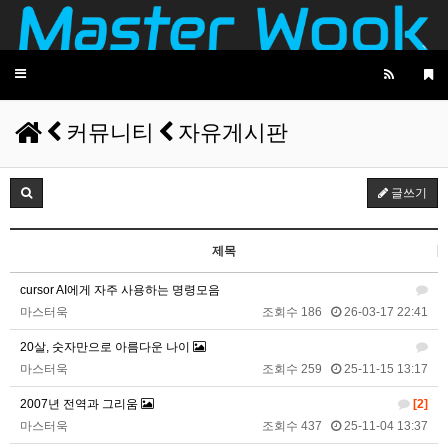
마스터욱
애플 승인완료~
02:58:02
비회원68l9ghg8eneq0bsbgv6odmq3eh
까꿍
15:45:11
2025년 09월 07일 일요일
Toggle
navigation
비회원5jfgkg80qb0i8rulqnv6b416pt
오픈채팅 문의남겨놨습니다
06:45:08
커뮤니티
자유게시판
2025년 09월 12일 금요일
벌레세끼
서울 놀러와라
16:55:33
글쓰기
2025년 09월 13일 토요일
마스터욱
서울같은소리하구있넹
04:20:58
제목
2025년 09월 18일 목요일
cursor AI에게 자주 사용하는 명령모음
벌레세끼
어서와라
10:58:34
마스터욱
조회수 186
26-03-17 22:41
벌레세끼
그리고 내 ip안푸냐ㅡㅡㅋ
10:59:00
20살, 숫자만으로 아름다운 나이
마스터욱
풀거믄 걸었겠냐
11:04:21
마스터욱
조회수 259
25-11-15 13:17
2025년 09월 19일 금요일
2007년 전역과 그리움
[2]
비회원67de1qasc4tnqvqv155pp4l5if
워워
20:08:16
마스터욱
조회수 437
25-11-04 13:37