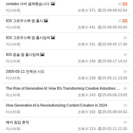
2025년 09월 22일 월요일
contabo 서버 결제했습니다.
[1]
마스터욱
조회수 371
25-09-09 02:54
벌레세끼
원투원투
16:11:47
IOS 그로우스펙 앱 출시
[2]
2026년 01월 03일 토요일
마스터욱
조회수 441
25-09-05 03:04
비회원7dck40vnii67gh999kiubtnpip
1명
14:37:56
IOS 그로우스펙 앱 출시임박
마스터욱
2026년 01월 21일 수요일
조회수 331
25-08-05 17:38
IOS 꽁술 앱 출시임박
비회원86967n2tb0iacdl6lpcidp6hm1
욜로PC방
15:38:57
마스터욱
조회수 246
25-06-17 14:14
2026년 03월 10일 화요일
2005-05-11 인젝션 시도
비회원8e48be417jjo2ju090lv65fnf5
ㅎ2
10:41:14
마스터욱
조회수 238
25-05-11 23:28
비회원8e48be417jjo2ju090lv65fnf5
이게 모꼬
10:41:21
The Rise of Generative AI: How It\'s Transforming Creative Industries in 2024
비회원8e48be417jjo2ju090lv65fnf5
일본인이 카레가 맛있으면 하는말은?
10:41:52
마스터욱
조회수 243
25-05-06 23:05
비회원8e48be417jjo2ju090lv65fnf5
와 카레 마시따!
10:41:56
마스터욱
카레 존마탱구리징 헤헤
11:58:03
How Generative AI is Revolutionizing Content Creation in 2024
마스터욱
조회수 192
25-05-06 04:43
2026년 05월 21일 목요일
해커 침입 흔적
비회원9tru8ld4qjt3dvl7a9mj7gn808
hk
17:25:29
마스터욱
조회수 213
25-02-21 11:35