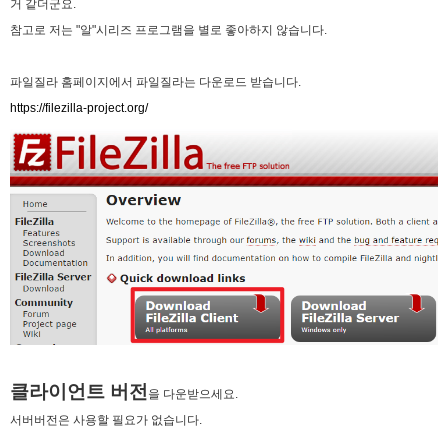
거 같더군요.
비회원h2886he6tavaqo5gfcutpauv7a
왜안되ㄴ노
16:53:48
참고로 저는 "알"시리즈 프로그램을 별로 좋아하지 않습니다.
마스터욱
18:04:17
2025년 06월 27일 금요일
파일질라 홈페이지에서 파일질라는 다운로드 받습니다.
https://filezilla-project.org/
벌레세끼
ㅡ.,ㅡ
09:50:02
벌레세끼
불금 모닝!
09:50:12
2025년 07월 03일 목요일
비회원dv2usu9hbebam2evg87nl8ufh5
안녕하세요!
19:24:15
비회원dv2usu9hbebam2evg87nl8ufh5
업비트 공지 크롤링 개발하다가 여기 블로그를 발
19:24:33
견했네요!
비회원dv2usu9hbebam2evg87nl8ufh5
혹시 크롤링을 ms단위로 하시는분들도 계실까요?
19:24:47
비회원dv2usu9hbebam2evg87nl8ufh5
제 한계는 초단위네요...
19:24:54
마스터욱
초단위도 힘듭겁니다. 대부분 벤당해요
20:43:23
2025년 07월 16일 수요일
비회원rs68c0ijkc5rlcc0q4euob9mt5
선생님, 그럽 업비트 공지사항은 분단위로 해야 하
클라이언트 버전
18:26:50
을 다운받으세요.
나요?
서버버전은 사용할 필요가 없습니다.
마스터욱
19:33:05