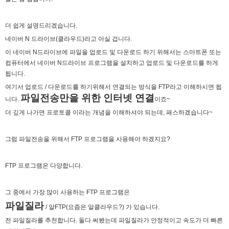
비회원7a6qtr60coq9fkscsclskqc1jj
그렇군요 저도 비슷한것 같내여
12:07:14
비회원7a6qtr60coq9fkscsclskqc1jj
초초초고성능 크롤러를 만들겁니다
12:07:28
더 쉽게 설명드리겠습니다.
비회원7a6qtr60coq9fkscsclskqc1jj
ddd fsm dod ecs 를 녹인
12:07:51
네이버 N 드라이브(클라우드)라고 아실 겁니다.
마스터욱
12:07:54
이 네이버 N드라이브에 파일을 업로드 및 다운로드 하기 위해서는 스마트폰 또는
비회원7a6qtr60coq9fkscsclskqc1jj
12:08:10
컴퓨터에서 네이버 N드라이브 프로그램을 설치하고 업로드 및 다운로드를 하게
됩니다.
2025년 06월 15일 일요일
여기서 업로드 / 다운로드를 하기위해서 연결되는 방식을 FTP라고 이해하시면 됩
마스터욱
접속로봇이 왤케 많징...
02:31:55
파일전송만을 위한 인터넷 연결
니다.
이죠~
2025년 06월 16일 월요일
더 깊게 나가면 프로토콜 이라는 개념을 이해하셔야 되는데, 패스하겠습니다~
비회원7a6qtr60coq9fkscsclskqc1jj
저는 아님다
18:25:13
그럼 파일전송을 위해서 FTP 프로그램을 사용해야 하겠지요?
마스터욱
아직 계셨군용
19:41:53
비회원7a6qtr60coq9fkscsclskqc1jj
넵
19:45:06
비회원7a6qtr60coq9fkscsclskqc1jj
아 ㅜㅜ vps 도 아닌가
19:45:27
FTP 프로그램은 다양합니다.
2025년 06월 23일 월요일
그 중에서 가장 많이 사용하는 FTP 프로그램은
비회원h2886he6tavaqo5gfcutpauv7a
아 업비트
16:53:42
파일질라
/ 알FTP(요즘은 알클라우드?) 가 있습니다.
비회원h2886he6tavaqo5gfcutpauv7a
어캐하노
16:53:43
전 파일질라를 추천합니다. 둘다 써봤는데 파일질라가 안정적이고 속도가 더 빠른
비회원h2886he6tavaqo5gfcutpauv7a
ㅅㅂ
16:53:44