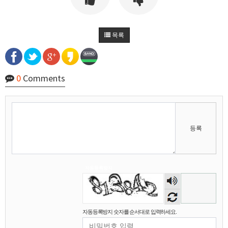
마스터욱
풀거믄 걸었겠냐
11:04:21
2025년 09월 19일 금요일
목록
비회원67de1qasc4tnqvqv155pp4l5if
워워
20:08:16
2025년 09월 22일 월요일
0
Comments
벌레세끼
원투원투
16:11:47
2026년 01월 03일 토요일
비회원7dck40vnii67gh999kiubtnpip
1명
14:37:56
등록
2026년 01월 21일 수요일
비회원86967n2tb0iacdl6lpcidp6hm1
욜로PC방
15:38:57
2026년 03월 10일 화요일
자동등록방지
숫자
비회원8e48be417jjo2ju090lv65fnf5
ㅎ2
10:41:14
음성
비회원8e48be417jjo2ju090lv65fnf5
이게 모꼬
10:41:21
듣기
비회원8e48be417jjo2ju090lv65fnf5
일본인이 카레가 맛있으면 하는말은?
10:41:52
자동등록방지 숫자를 순서대로 입력하세요.
비회원8e48be417jjo2ju090lv65fnf5
와 카레 마시따!
10:41:56