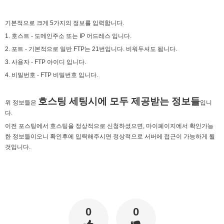
기본적으로 크게 5가지의 정보를 입력합니다.
1. 호스트 - 도메인주소 또는 IP 어드레스 입니다.
2. 포트 - 기본적으로 일반 FTP는 21번입니다. 비워두셔도 됩니다.
마스터욱
애플 승인완료~
02:58:02
3. 사용자 - FTP 아이디 입니다.
비회원68l9ghg8eneq0bsbgv6odmq3eh
까꿍
15:45:11
4. 비밀번호 - FTP 비밀번호 입니다.
2025년 09월 07일 일요일
호스팅 세팅시에 모두 제공받는 정보들
위 정보들은
입니
비회원5jfgkg80qb0i8rulqnv6b416pt
오픈채팅 문의남겨놨습니다
06:45:08
다.
2025년 09월 12일 금요일
이전 포스팅에서 호스팅을 정상적으로 신청하셨으면, 마이페이지에서 확인가능
한 정보들이오니 확인후에 입력해주시면 정상적으로 서버에 접근이 가능하게 될
벌레세끼
서울 놀러와라
16:55:33
것입니다.
2025년 09월 13일 토요일
마스터욱
서울같은소리하구있넹
04:20:58
2025년 09월 18일 목요일
0
0
벌레세끼
어서와라
10:58:34
벌레세끼
그리고 내 ip안푸냐ㅡㅡㅋ
10:59:00