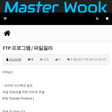
마스터욱
1/10초군요
11:42:11
비회원7a6qtr60coq9fkscsclskqc1jj
넵 맞습니다... 그쪽은 그냥 cdn 들 다 가져오는 기
술이 있거나 클러스터링 했거나, 토렌트같은 시스
11:42:47
템으로 모바일에 배치하고 isp 부분으로 수집하는
Toggle
것 같긴합니다
navigation
마스터욱
굉장하군요
11:43:21
비회원7a6qtr60coq9fkscsclskqc1jj
wireshark 로 패킷분석도 해봣는데 session key 도
발급 없이 이런거 보면 그냥 cdn 에 의존한 공지사
11:44:20
항인듯합니다
FTP 프로그램 / 파일질라
비회원7a6qtr60coq9fkscsclskqc1jj
back, front, infra 다 cdn 에 한번에 배포되는듯해
서 업비트팀은 공지사항팀에서 db 부터 가 건드는
11:44:59
듯
마스터욱
0
132
0
0
2017-05-08 15:28:15
비회원7a6qtr60coq9fkscsclskqc1jj
엔진쪽은 변화가 그냥 수분에서 몇시간 차이나고,
11:45:31
그냥 별개 팀인듯함미다
FTP란?
비회원7a6qtr60coq9fkscsclskqc1jj
한국에서 합법적인 선에서 크롤링하는건 한계가
11:52:51
너무 크내요....
비회원7a6qtr60coq9fkscsclskqc1jj
욱님 엄청 많은걸 개발하셧네요 ㄷㄷ 리스펙트합
11:55:45
- 네이버 지식백과 참조
니다
파일 전송만을 위한 인터넷 연결
마스터욱
과찬이십니다 감사합니당
11:57:56
[File Transfer Protocol ]
비회원7a6qtr60coq9fkscsclskqc1jj
욱님은 요즘도 개발공부하시나요?
12:04:09
마스터욱
만들어야 되는게, 공부를 해야 하는거라면 하는 편
12:05:49
입니닷
말은 참 쉽습니다.