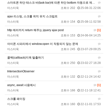
마스터욱
풀거믄 걸었겠냐
11:04:21
스마트폰 하단 태스크 바(task bar)에 따른 하단 bottom 자동으로 제어하기
마스터욱
조회수 202
25-08-31 22:06
2025년 09월 19일 금요일
ajax 리스팅, 스크롤 위치 유지 스크립트
비회원67de1qasc4tnqvqv155pp4l5if
워워
20:08:16
마스터욱
조회수 154
25-08-11 02:58
2025년 09월 22일 월요일
http 에러까지 return 해주는 jquery ajax post
[1]
벌레세끼
원투원투
16:11:47
마스터욱
조회수 153
24-06-04 14:25
2026년 01월 03일 토요일
아이폰 사파리에서 window.open 이 작동되지 않는 문제
마스터욱
조회수 245
23-07-29 09:25
비회원7dck40vnii67gh999kiubtnpip
1명
14:37:56
콜백(callback)지옥 탈출하기
2026년 01월 21일 수요일
마스터욱
조회수 250
23-02-27 16:28
비회원86967n2tb0iacdl6lpcidp6hm1
욜로PC방
15:38:57
IntersectionObserver
2026년 03월 10일 화요일
마스터욱
조회수 132
22-11-24 14:42
비회원8e48be417jjo2ju090lv65fnf5
ㅎ2
10:41:14
async, await 사용예시
[1]
비회원8e48be417jjo2ju090lv65fnf5
이게 모꼬
10:41:21
마스터욱
조회수 166
22-11-18 12:41
비회원8e48be417jjo2ju090lv65fnf5
일본인이 카레가 맛있으면 하는말은?
10:41:52
스크롤 페이징
비회원8e48be417jjo2ju090lv65fnf5
와 카레 마시따!
10:41:56
마스터욱
조회수 160
22-11-01 17:53
마스터욱
카레 존마탱구리징 헤헤
11:58:03