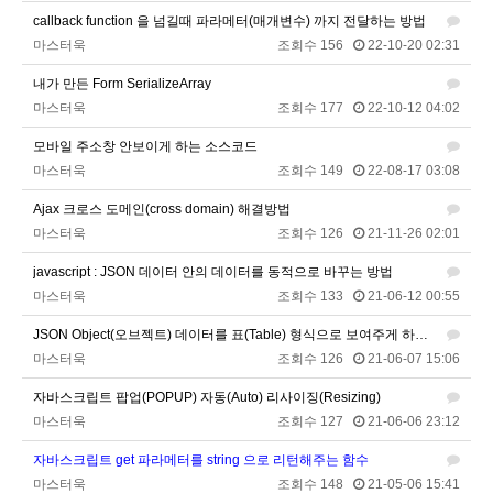
callback function 을 넘길때 파라메터(매개변수) 까지 전달하는 방법
2026년 05월 21일 목요일
마스터욱
조회수 156
22-10-20 02:31
비회원9tru8ld4qjt3dvl7a9mj7gn808
hk
17:25:29
내가 만든 Form SerializeArray
2026년 06월 29일 월요일
마스터욱
조회수 177
22-10-12 04:02
비회원cv1rccvcel78c8euddvjfsl49j
ㅣ
13:55:14
모바일 주소창 안보이게 하는 소스코드
비회원cv1rccvcel78c8euddvjfsl49j
ㅏㅏㅏㅏㅏㅏㅏㅏㅏㅏㅏ
13:55:19
마스터욱
조회수 149
22-08-17 03:08
비회원cv1rccvcel78c8euddvjfsl49j
ㅏ
13:55:22
Ajax 크로스 도메인(cross domain) 해결방법
비회원cv1rccvcel78c8euddvjfsl49j
13:55:34
마스터욱
조회수 126
21-11-26 02:01
비회원cv1rccvcel78c8euddvjfsl49j
13:55:34
javascript : JSON 데이터 안의 데이터를 동적으로 바꾸는 방법
비회원cv1rccvcel78c8euddvjfsl49j
13:55:34
마스터욱
조회수 133
21-06-12 00:55
비회원cv1rccvcel78c8euddvjfsl49j
ㅏ
14:01:40
JSON Object(오브젝트) 데이터를 표(Table) 형식으로 보여주게 하는 함수(자체제작)
비회원cv1rccvcel78c8euddvjfsl49j
ㅓ
14:01:45
마스터욱
조회수 126
21-06-07 15:06
비회원cv1rccvcel78c8euddvjfsl49j
ㅏ
14:01:47
비회원cv1rccvcel78c8euddvjfsl49j
ㅏ
14:01:49
자바스크립트 팝업(POPUP) 자동(Auto) 리사이징(Resizing)
비회원cv1rccvcel78c8euddvjfsl49j
ㅏ
14:01:50
마스터욱
조회수 127
21-06-06 23:12
비회원cv1rccvcel78c8euddvjfsl49j
ㅏ
14:01:52
자바스크립트 get 파라메터를 string 으로 리턴해주는 함수
비회원cv1rccvcel78c8euddvjfsl49j
14:02:06
마스터욱
조회수 148
21-05-06 15:41
비회원cv1rccvcel78c8euddvjfsl49j