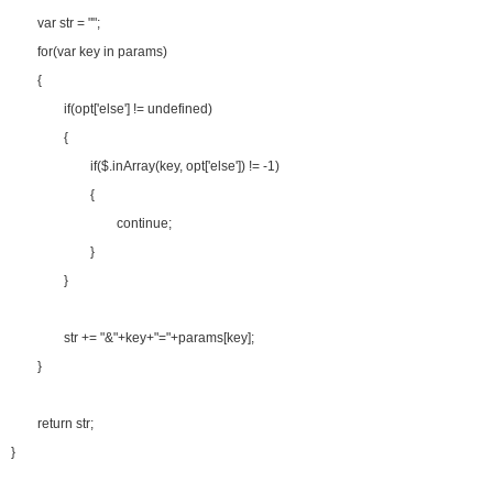
마스터욱
18:04:17
var str = "";
for(var key in params)
2025년 06월 27일 금요일
{
벌레세끼
ㅡ.,ㅡ
09:50:02
if(opt['else'] != undefined)
벌레세끼
불금 모닝!
09:50:12
{
2025년 07월 03일 목요일
if($.inArray(key, opt['else']) != -1)
{
비회원dv2usu9hbebam2evg87nl8ufh5
안녕하세요!
19:24:15
continue;
비회원dv2usu9hbebam2evg87nl8ufh5
업비트 공지 크롤링 개발하다가 여기 블로그를 발
19:24:33
견했네요!
}
비회원dv2usu9hbebam2evg87nl8ufh5
혹시 크롤링을 ms단위로 하시는분들도 계실까요?
19:24:47
}
비회원dv2usu9hbebam2evg87nl8ufh5
제 한계는 초단위네요...
19:24:54
마스터욱
초단위도 힘듭겁니다. 대부분 벤당해요
20:43:23
str += "&"+key+"="+params[key];
2025년 07월 16일 수요일
}
비회원rs68c0ijkc5rlcc0q4euob9mt5
선생님, 그럽 업비트 공지사항은 분단위로 해야 하
18:26:50
나요?
return str;
마스터욱
19:33:05
}
2025년 09월 05일 금요일