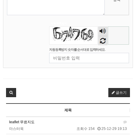
자동등록방지
숫자
마스터욱
애플 승인완료~
02:58:02
음성
비회원68l9ghg8eneq0bsbgv6odmq3eh
까꿍
15:45:11
듣기
2025년 09월 07일 일요일
자동등록방지 숫자를 순서대로 입력하세요.
비회원5jfgkg80qb0i8rulqnv6b416pt
오픈채팅 문의남겨놨습니다
06:45:08
2025년 09월 12일 금요일
벌레세끼
서울 놀러와라
16:55:33
2025년 09월 13일 토요일
글쓰기
마스터욱
서울같은소리하구있넹
04:20:58
제목
2025년 09월 18일 목요일
leaflet 무료지도
벌레세끼
어서와라
10:58:34
마스터욱
조회수 154
25-12-29 19:13
벌레세끼
그리고 내 ip안푸냐ㅡㅡㅋ
10:59:00