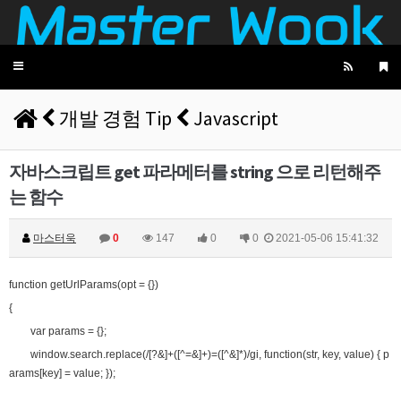
비회원7a6qtr60coq9fkscsclskqc1jj
초초초고성능 크롤러를 만들겁니다
12:07:28
비회원7a6qtr60coq9fkscsclskqc1jj
ddd fsm dod ecs 를 녹인
12:07:51
마스터욱
12:07:54
Toggle
navigation
비회원7a6qtr60coq9fkscsclskqc1jj
12:08:10
개발 경험 Tip
Javascript
2025년 06월 15일 일요일
마스터욱
접속로봇이 왤케 많징...
02:31:55
자바스크립트 get 파라메터를 string 으로 리턴해주
2025년 06월 16일 월요일
는 함수
비회원7a6qtr60coq9fkscsclskqc1jj
저는 아님다
18:25:13
마스터욱
아직 계셨군용
19:41:53
마스터욱
0
147
0
0
2021-05-06 15:41:32
비회원7a6qtr60coq9fkscsclskqc1jj
넵
19:45:06
비회원7a6qtr60coq9fkscsclskqc1jj
아 ㅜㅜ vps 도 아닌가
19:45:27
function getUrlParams(opt = {})
2025년 06월 23일 월요일
{
var params = {};
비회원h2886he6tavaqo5gfcutpauv7a
아 업비트
16:53:42
window.search.replace(/[?&]+([^=&]+)=([^&]*)/gi, function(str, key, value) { p
비회원h2886he6tavaqo5gfcutpauv7a
어캐하노
16:53:43
arams[key] = value; });
비회원h2886he6tavaqo5gfcutpauv7a
ㅅㅂ
16:53:44
비회원h2886he6tavaqo5gfcutpauv7a
왜안되ㄴ노
16:53:48