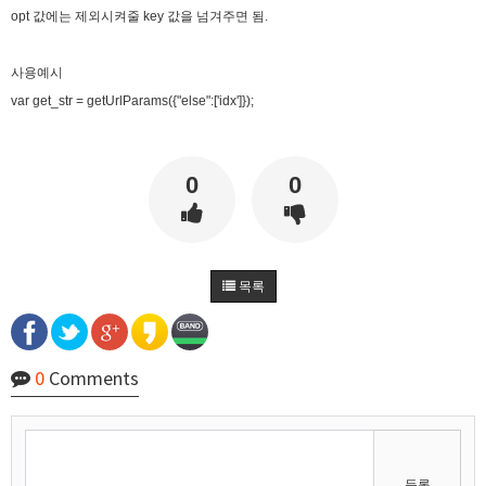
opt 값에는 제외시켜줄 key 값을 넘겨주면 됨.
마스터욱
사용예시
var get_str = getUrlParams({"else":['idx']});
0
0
목록
02:57:17
0
Comments
등록