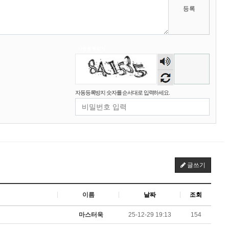
벌레세끼
그리고 내 ip안푸냐ㅡㅡㅋ
10:59:00
등록
마스터욱
풀거믄 걸었겠냐
11:04:21
2025년 09월 19일 금요일
비회원67de1qasc4tnqvqv155pp4l5if
워워
20:08:16
자동등록방지
숫자
2025년 09월 22일 월요일
음성
듣기
벌레세끼
원투원투
16:11:47
자동등록방지 숫자를 순서대로 입력하세요.
2026년 01월 03일 토요일
비회원7dck40vnii67gh999kiubtnpip
1명
14:37:56
2026년 01월 21일 수요일
비회원86967n2tb0iacdl6lpcidp6hm1
욜로PC방
15:38:57
글쓰기
2026년 03월 10일 화요일
비회원8e48be417jjo2ju090lv65fnf5
ㅎ2
10:41:14
이름
날짜
조회
비회원8e48be417jjo2ju090lv65fnf5
이게 모꼬
10:41:21
비회원8e48be417jjo2ju090lv65fnf5
일본인이 카레가 맛있으면 하는말은?
10:41:52
마스터욱
25-12-29 19:13
154
비회원8e48be417jjo2ju090lv65fnf5
와 카레 마시따!
10:41:56