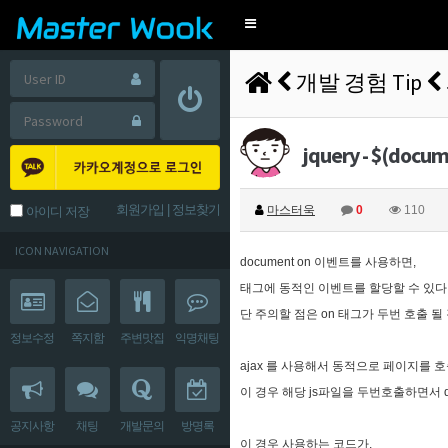
Toggle
navigation
개발 경험 Tip
jquery - $(docum
회원가입
|
정보찾기
마스터욱
0
110
아이디 저장
ICON NAVIGATION
document on 이벤트를 사용하면,
태그에 동적인 이벤트를 할당할 수 있다
단 주의할 점은 on 태그가 두번 호출 될
정보수정
쪽지함
주변맛집
익명채팅
ajax 를 사용해서 동적으로 페이지를 호
이 경우 해당 js파일을 두번호출하면서 d
공지사항
채팅
개발문의
방명록
이 경우 사용하는 코드가,