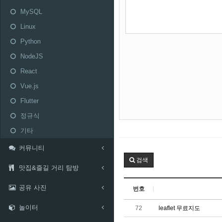
MySQL
Linux
Python
NodeJS
React
Vue.js
Flutter
정규식
기타
커뮤니티
검색
맛집&즐길 거리 탐방
공유 사진
번호
놀이터
72
leaflet 무료지도