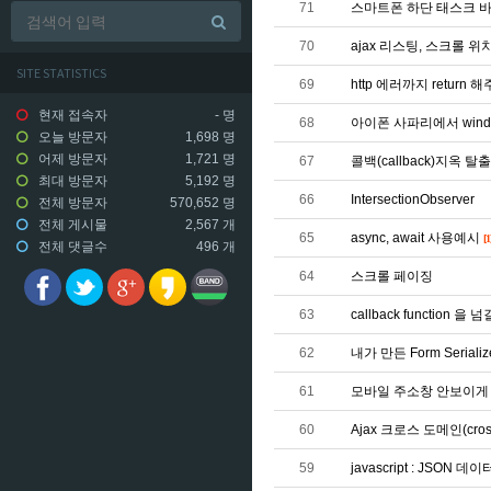
71
스마트폰 하단 태스크 바(t
70
ajax 리스팅, 스크롤 
SITE STATISTICS
69
http 에러까지 return 해주
현재 접속자
-
명
68
아이폰 사파리에서 wind
오늘 방문자
1,698 명
어제 방문자
1,721 명
67
콜백(callback)지옥 탈
최대 방문자
5,192 명
66
IntersectionObserver
전체 방문자
570,652 명
전체 게시물
2,567 개
65
async, await 사용예시
[1
전체 댓글수
496 개
64
스크롤 페이징
63
callback functio
62
내가 만든 Form Serializ
61
모바일 주소창 안보이게
60
Ajax 크로스 도메인(cro
59
javascript : JSO