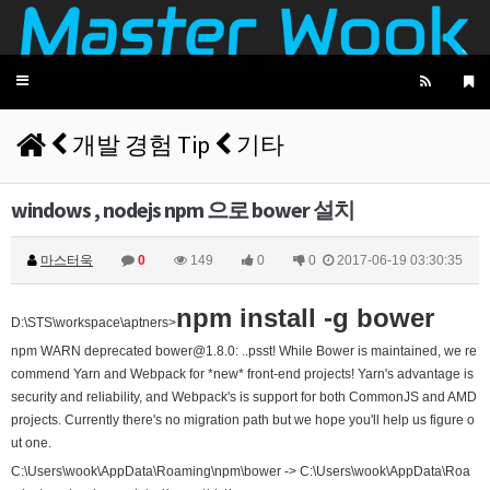
2025년 06월 27일 금요일
벌레세끼
ㅡ.,ㅡ
09:50:02
Toggle
벌레세끼
불금 모닝!
09:50:12
navigation
2025년 07월 03일 목요일
개발 경험 Tip
기타
비회원dv2usu9hbebam2evg87nl8ufh5
안녕하세요!
19:24:15
비회원dv2usu9hbebam2evg87nl8ufh5
업비트 공지 크롤링 개발하다가 여기 블로그를 발
19:24:33
windows , nodejs npm 으로 bower 설치
견했네요!
비회원dv2usu9hbebam2evg87nl8ufh5
혹시 크롤링을 ms단위로 하시는분들도 계실까요?
19:24:47
비회원dv2usu9hbebam2evg87nl8ufh5
제 한계는 초단위네요...
19:24:54
마스터욱
0
149
0
0
2017-06-19 03:30:35
마스터욱
초단위도 힘듭겁니다. 대부분 벤당해요
20:43:23
npm install -g bower
2025년 07월 16일 수요일
D:\STS\workspace\aptners>
npm WARN deprecated bower@1.8.0: ..psst! While Bower is maintained, we re
비회원rs68c0ijkc5rlcc0q4euob9mt5
선생님, 그럽 업비트 공지사항은 분단위로 해야 하
18:26:50
commend Yarn and Webpack for *new* front-end projects! Yarn's advantage is
나요?
security and reliability, and Webpack's is support for both CommonJS and AMD
마스터욱
19:33:05
projects. Currently there's no migration path but we hope you'll help us figure o
ut one.
2025년 09월 05일 금요일
C:\Users\wook\AppData\Roaming\npm\bower -> C:\Users\wook\AppData\Roa
마스터욱