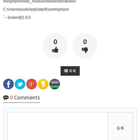
ming\npm\node_modules\bower\bin\bower
C:\Users\wook\AppData\Roaming\npm
`-- bower@1.8.0
0
0
목록
02:57:17
0
Comments
등록