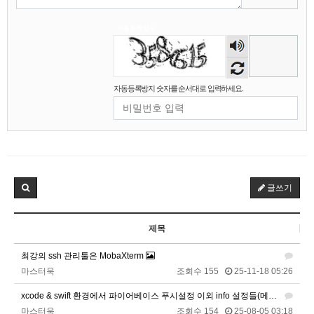
자동등록방지
숫자
마스터욱
애플 승인완료~
02:58:02
음성
비회원68l9ghg8eneq0bsbgv6odmq3eh
까꿍
15:45:11
듣기
2025년 09월 07일 일요일
자동등록방지 숫자를 순서대로 입력하세요.
비회원5jfgkg80qb0i8rulqnv6b416pt
오픈채팅 문의남겨놨습니다
06:45:08
2025년 09월 12일 금요일
벌레세끼
서울 놀러와라
16:55:33
2025년 09월 13일 토요일
글쓰기
마스터욱
서울같은소리하구있넹
04:20:58
제목
2025년 09월 18일 목요일
최강의 ssh 관리툴은 MobaXterm
벌레세끼
어서와라
10:58:34
마스터욱
조회수 155
25-11-18 05:26
벌레세끼
그리고 내 ip안푸냐ㅡㅡㅋ
10:59:00
마스터욱
풀거믄 걸었겠냐
11:04:21
xcode & swift 환경에서 파이어베이스 푸시설정 이외 info 설정들(메모메모)
마스터욱
조회수 154
25-08-05 03:18
2025년 09월 19일 금요일