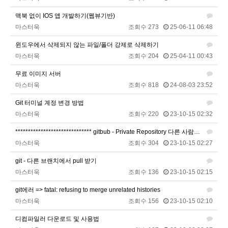
맥북 없이 IOS 앱 개발하기(웹뷰기반)
비회원67de1qasc4tnqvqv155pp4l5if
워워
20:08:16
마스터욱
조회수 273
25-06-11 06:48
2025년 09월 22일 월요일
윈도우에서 삭제되지 않는 파일/폴더 강제로 삭제하기
벌레세끼
원투원투
16:11:47
마스터욱
조회수 204
25-04-11 00:43
2026년 01월 03일 토요일
무료 이미지 서버
마스터욱
조회수 818
24-08-03 23:52
비회원7dck40vnii67gh999kiubtnpip
1명
14:37:56
Git 터미널 계정 변경 방법
2026년 01월 21일 수요일
마스터욱
조회수 220
23-10-15 02:32
비회원86967n2tb0iacdl6lpcidp6hm1
욜로PC방
15:38:57
****************************** gitbub - Private Repository 다른 사람과 공유하기+클론
2026년 03월 10일 화요일
마스터욱
조회수 304
23-10-15 02:27
비회원8e48be417jjo2ju090lv65fnf5
ㅎ2
10:41:14
git - 다른 브랜치에서 pull 받기
비회원8e48be417jjo2ju090lv65fnf5
이게 모꼬
10:41:21
마스터욱
조회수 136
23-10-15 02:15
비회원8e48be417jjo2ju090lv65fnf5
일본인이 카레가 맛있으면 하는말은?
10:41:52
git에러 => fatal: refusing to merge unrelated histories
비회원8e48be417jjo2ju090lv65fnf5
와 카레 마시따!
10:41:56
마스터욱
조회수 156
23-10-15 02:10
마스터욱
카레 존마탱구리징 헤헤
11:58:03
디컴파일러 다운로드 및 사용법
2026년 05월 21일 목요일