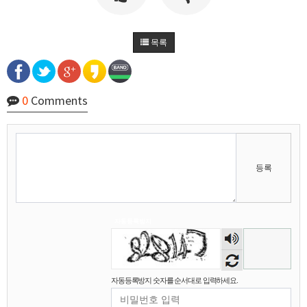
2026년 01월 03일 토요일
비회원7dck40vnii67gh999kiubtnpip
1명
14:37:56
목록
2026년 01월 21일 수요일
비회원86967n2tb0iacdl6lpcidp6hm1
욜로PC방
15:38:57
0
Comments
2026년 03월 10일 화요일
비회원8e48be417jjo2ju090lv65fnf5
ㅎ2
10:41:14
비회원8e48be417jjo2ju090lv65fnf5
이게 모꼬
10:41:21
비회원8e48be417jjo2ju090lv65fnf5
일본인이 카레가 맛있으면 하는말은?
10:41:52
등록
비회원8e48be417jjo2ju090lv65fnf5
와 카레 마시따!
10:41:56
마스터욱
카레 존마탱구리징 헤헤
11:58:03
2026년 05월 21일 목요일
자동등록방지
숫자
비회원9tru8ld4qjt3dvl7a9mj7gn808
hk
17:25:29
음성
2026년 06월 29일 월요일
듣기
자동등록방지 숫자를 순서대로 입력하세요.
비회원cv1rccvcel78c8euddvjfsl49j
ㅣ
13:55:14
비회원cv1rccvcel78c8euddvjfsl49j
ㅏㅏㅏㅏㅏㅏㅏㅏㅏㅏㅏ
13:55:19