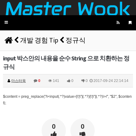
2025년 09월 07일 일요일
비회원5jfgkg80qb0i8rulqnv6b416pt
오픈채팅 문의남겨놨습니다
06:45:08
2025년 09월 12일 금요일
Toggle
navigation
벌레세끼
서울 놀러와라
16:55:33
개발 경험 Tip
정규식
2025년 09월 13일 토요일
마스터욱
서울같은소리하구있넹
04:20:58
input 박스안의 내용을 순수 String 으로 치환하는 정
2025년 09월 18일 목요일
규식
벌레세끼
어서와라
10:58:34
벌레세끼
그리고 내 ip안푸냐ㅡㅡㅋ
10:59:00
마스터욱
0
141
0
0
2017-09-24 22:14:14
마스터욱
풀거믄 걸었겠냐
11:04:21
$content = preg_replace("/\<input(.*?)value=[\'|\"](.*?)[\'|\"](.*?)\>/", "$2", $conten
2025년 09월 19일 금요일
t);
비회원67de1qasc4tnqvqv155pp4l5if
워워
20:08:16
2025년 09월 22일 월요일
0
0
벌레세끼
원투원투
16:11:47