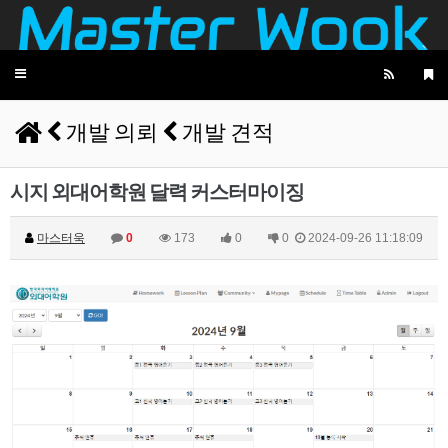
비회원7a6qtr60coq9fkscsclskqc1jj
욱님 엄청 많은걸 개발하셧네요 ㄷㄷ 리스펙트합
11:55:45
니다
마스터욱
과찬이십니다 감사합니당
11:57:56
Toggle
비회원7a6qtr60coq9fkscsclskqc1jj
욱님은 요즘도 개발공부하시나요?
12:04:09
navigation
마스터욱
만들어야 되는게, 공부를 해야 하는거라면 하는 편
12:05:49
입니닷
개발 의뢰
개발 견적
비회원7a6qtr60coq9fkscsclskqc1jj
그렇군요 저도 비슷한것 같내여
12:07:14
비회원7a6qtr60coq9fkscsclskqc1jj
초초초고성능 크롤러를 만들겁니다
12:07:28
시지 외대어학원 달력 커스터마이징
비회원7a6qtr60coq9fkscsclskqc1jj
ddd fsm dod ecs 를 녹인
12:07:51
마스터욱
12:07:54
비회원7a6qtr60coq9fkscsclskqc1jj
마스터욱
0
173
0
0
2024-09-26 11:18:09
12:08:10
2025년 06월 15일 일요일
마스터욱
접속로봇이 왤케 많징...
02:31:55
2025년 06월 16일 월요일
비회원7a6qtr60coq9fkscsclskqc1jj
저는 아님다
18:25:13
마스터욱
아직 계셨군용
19:41:53
비회원7a6qtr60coq9fkscsclskqc1jj
넵
19:45:06