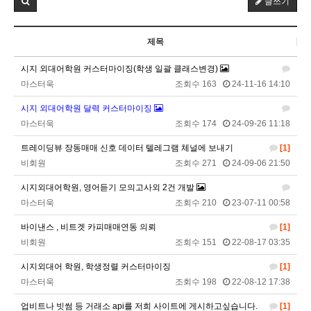
글쓰기
마스터욱
서울같은소리하구있넹
04:20:58
제목
2025년 09월 18일 목요일
시지 외대어학원 커스터마이징(학생 일괄 클래스변경)
벌레세끼
어서와라
10:58:34
마스터욱
조회수 163
24-11-16 14:10
벌레세끼
그리고 내 ip안푸냐ㅡㅡㅋ
10:59:00
마스터욱
풀거믄 걸었겠냐
11:04:21
시지 외대어학원 달력 커스터마이징
마스터욱
조회수 174
24-09-26 11:18
2025년 09월 19일 금요일
트레이딩뷰 장동매매 신호 데이터 텔레그램 체널에 보내기
[1]
비회원67de1qasc4tnqvqv155pp4l5if
워워
20:08:16
비회원
조회수 271
24-09-06 21:50
2025년 09월 22일 월요일
시지외대어학원, 영어듣기 모의고사외 2건 개발
벌레세끼
원투원투
16:11:47
마스터욱
조회수 210
23-07-11 00:58
2026년 01월 03일 토요일
바이낸스 , 비트겟 카피매매연동 의뢰
[1]
비회원
조회수 151
22-08-17 03:35
비회원7dck40vnii67gh999kiubtnpip
1명
14:37:56
시지외대어 학원, 학생정렬 커스터마이징
[1]
2026년 01월 21일 수요일
마스터욱
조회수 198
22-08-12 17:38
비회원86967n2tb0iacdl6lpcidp6hm1
욜로PC방
15:38:57
업비트나 빗썸 등 거래소 api를 저희 사이트에 게시하고싶습니다.
[1]