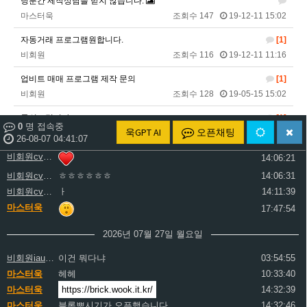
당분간 제작상담을 받지 않습니다.
비회원cv1rccvcel78c8euddvjfsl49j
ㅓ
14:01:45
마스터욱
조회수 147
19-12-11 15:02
비회원cv1rccvcel78c8euddvjfsl49j
ㅏ
14:01:47
비회원cv1rccvcel78c8euddvjfsl49j
ㅏ
14:01:49
자동거래 프로그램원합니다.
[1]
비회원cv1rccvcel78c8euddvjfsl49j
ㅏ
14:01:50
비회원
조회수 116
19-12-11 11:16
비회원cv1rccvcel78c8euddvjfsl49j
ㅏ
14:01:52
업비트 매매 프로그램 제작 문의
[1]
비회원cv1rccvcel78c8euddvjfsl49j
14:02:06
비회원
조회수 128
19-05-15 15:02
비회원cv1rccvcel78c8euddvjfsl49j
14:02:11
문의드립니다.
비회원cv1rccvcel78c8euddvjfsl49j
[1]
14:02:14
0
명 접속중
욱GPT AI
오픈채팅
비회원
조회수 126
19-03-25 15:48
비회원cv1rccvcel78c8euddvjfsl49j
26-08-07 04:41:08
14:06:19
비회원cv1rccvcel78c8euddvjfsl49j
Cafe24 도매몰 웹크롤링을 기반으로 한 상품 정보 추출 문의
[1]
14:06:21
비회원
조회수 167
19-02-22 18:06
비회원cv1rccvcel78c8euddvjfsl49j
ㅎㅎㅎㅎㅎㅎ
14:06:31
비회원cv1rccvcel78c8euddvjfsl49j
ㅏ
14:11:39
천안 외대어학원 데일리 리포트(Daily Report) 커스터마이징
[4]
마스터욱
17:47:54
마스터욱
조회수 169
19-01-07 19:26
2026년 07월 27일 월요일
글쓰기
비회원iau357cgt389v44tjr9dqb2ml0
이건 뭐다냐
03:54:55
마스터욱
헤헤
10:33:40
1
2
마스터욱
https://brick.wook.it.kr/
14:32:39
마스터욱
블록뽀시기가 오픈했습니다.
14:32:46