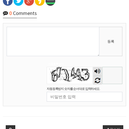
0
Comments
등록
자동등록방지
숫자
마스터욱
애플 승인완료~
02:58:02
음성
비회원68l9ghg8eneq0bsbgv6odmq3eh
까꿍
15:45:11
듣기
2025년 09월 07일 일요일
자동등록방지 숫자를 순서대로 입력하세요.
비회원5jfgkg80qb0i8rulqnv6b416pt
오픈채팅 문의남겨놨습니다
06:45:08
2025년 09월 12일 금요일
벌레세끼
서울 놀러와라
16:55:33
2025년 09월 13일 토요일