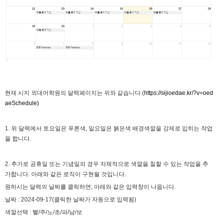
비회원7a6qtr60coq9fkscsclskqc1jj
아 ㅜㅜ vps 도 아닌가
19:45:27
2025년 06월 23일 월요일
비회원h2886he6tavaqo5gfcutpauv7a
아 업비트
16:53:42
비회원h2886he6tavaqo5gfcutpauv7a
어캐하노
16:53:43
비회원h2886he6tavaqo5gfcutpauv7a
ㅅㅂ
16:53:44
비회원h2886he6tavaqo5gfcutpauv7a
왜안되ㄴ노
16:53:48
마스터욱
18:04:17
현재 시지 외대어학원의 달력페이지는 위와 같습니다.(
https://sijioedae.kr/?v=oed
2025년 06월 27일 금요일
aeSchedule)
벌레세끼
ㅡ.,ㅡ
09:50:02
벌레세끼
불금 모닝!
09:50:12
1. 위 달력에서 토요일은 푸른색, 일요일은 붉은색 배경색깔을 강제로 입히는 작업
을 합니다.
2025년 07월 03일 목요일
비회원dv2usu9hbebam2evg87nl8ufh5
안녕하세요!
19:24:15
2. 추가로 공휴일 또는 기념일의 경우 자체적으로 색깔을 칠할 수 있는 작업을 추
비회원dv2usu9hbebam2evg87nl8ufh5
업비트 공지 크롤링 개발하다가 여기 블로그를 발
가합니다. 아래와 같은 로직이 구현될 것입니다.
19:24:33
견했네요!
원하시는 달력의 날짜를 클릭하면, 아래와 같은 입력창이 나옵니다.
비회원dv2usu9hbebam2evg87nl8ufh5
혹시 크롤링을 ms단위로 하시는분들도 계실까요?
19:24:47
날짜 : 2024-09-17(클릭한 날짜가 자동으로 입력됨)
비회원dv2usu9hbebam2evg87nl8ufh5
제 한계는 초단위네요...
19:24:54
색깔선택 : 빨/주/노/초/파/남/보
마스터욱
초단위도 힘듭겁니다. 대부분 벤당해요
20:43:23