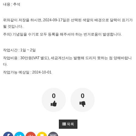
내용 : 추석
2025년 07월 16일 수요일
비회원rs68c0ijkc5rlcc0q4euob9mt5
선생님, 그럽 업비트 공지사항은 분단위로 해야 하
위와같이 저장을 하시면, 2024-09-17일은 선택된 색깔의 배경으로 달력이 표기가
18:26:50
나요?
될 것입니다.
마스터욱
19:33:05
주의) 기념일을 수기로 모두 등록을 해주셔야 하는 번거로움이 발생합니다.
2025년 09월 05일 금요일
작업시간 : 1일 ~ 2일
마스터욱
작업비용 : 30만원(VAT 별도), 세금계산서는 발행해 드리지 못하는 점 양해바랍니
다.
작업가능 예상일 : 2024-10-01
0
0
목록
02:57:17