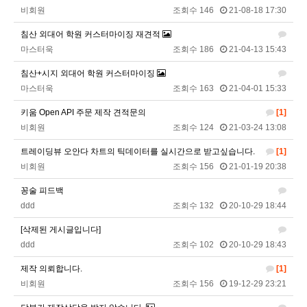
2026년 03월 10일 화요일
비회원
조회수 146
21-08-18 17:30
비회원8e48be417jjo2ju090lv65fnf5
ㅎ2
10:41:14
침산 외대어 학원 커스터마이징 재견적
비회원8e48be417jjo2ju090lv65fnf5
이게 모꼬
10:41:21
마스터욱
조회수 186
21-04-13 15:43
비회원8e48be417jjo2ju090lv65fnf5
일본인이 카레가 맛있으면 하는말은?
10:41:52
침산+시지 외대어 학원 커스터마이징
비회원8e48be417jjo2ju090lv65fnf5
와 카레 마시따!
10:41:56
마스터욱
조회수 163
21-04-01 15:33
마스터욱
카레 존마탱구리징 헤헤
11:58:03
키움 Open API 주문 제작 견적문의
[1]
2026년 05월 21일 목요일
비회원
조회수 124
21-03-24 13:08
비회원9tru8ld4qjt3dvl7a9mj7gn808
hk
17:25:29
트레이딩뷰 오안다 차트의 틱데이터를 실시간으로 받고싶습니다.
[1]
2026년 06월 29일 월요일
비회원
조회수 156
21-01-19 20:38
비회원cv1rccvcel78c8euddvjfsl49j
ㅣ
13:55:14
꽁술 피드백
비회원cv1rccvcel78c8euddvjfsl49j
ㅏㅏㅏㅏㅏㅏㅏㅏㅏㅏㅏ
13:55:19
ddd
조회수 132
20-10-29 18:44
비회원cv1rccvcel78c8euddvjfsl49j
ㅏ
13:55:22
[삭제된 게시글입니다]
비회원cv1rccvcel78c8euddvjfsl49j
13:55:34
ddd
조회수 102
20-10-29 18:43
비회원cv1rccvcel78c8euddvjfsl49j
13:55:34
제작 의뢰합니다.
[1]
비회원cv1rccvcel78c8euddvjfsl49j
13:55:34
비회원
조회수 156
19-12-29 23:21
비회원cv1rccvcel78c8euddvjfsl49j
ㅏ
14:01:40