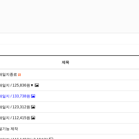
새로고침
제목
- 매매일지종료
[2]
매매일지 / 125,836원▼
매매일지 / 133,738원
매매일지 / 123,312원
매매일지 / 112,415원
 손절기능 제작