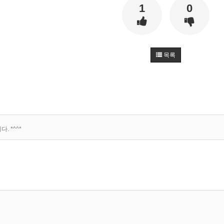
1
0
목록
 *^^*