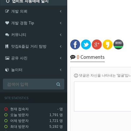
업비트 자동매매 일지
개발 의뢰
개발 경험 Tip
커뮤니티
맛집&즐길 거리 탐방
0
Comments
공유 사진
놀이터
댓글은 자신을 나타내는 '얼굴'입니다.
SITE STATISTICS
현재 접속자
-
명
오늘 방문자
1,791 명
어제 방문자
1,721 명
최대 방문자
5,192 명