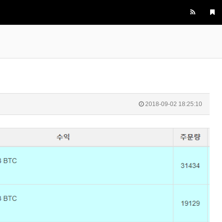
비회원dv2usu9hbebam2evg87nl8ufh5
혹시 크롤링을 ms단위로 하시는분들도 계실
19:24:47
까요?
비회원dv2usu9hbebam2evg87nl8ufh5
제 한계는 초단위네요...
19:24:54
마스터욱
초단위도 힘듭겁니다. 대부분 벤당해요
20:43:23
2025년 07월 16일 수요일
비회원rs68c0ijkc5rlcc0q4euob9mt5
선생님, 그럽 업비트 공지사항은 분단위로 해
18:26:50
야 하나요?
마스터욱
19:33:05
2018-09-02 18:25:10
2025년 09월 05일 금요일
마스터욱