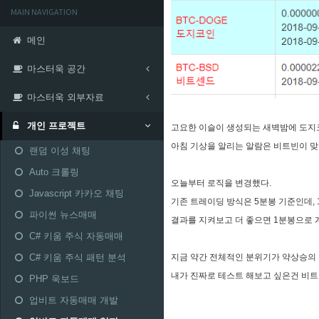
MAIN NAVIGATION
메인
마스터욱 공간
마스터욱 외부자료
개인 프로젝트
고요한 이슬이 생성되는 새벽밤에 도지코
아침 기상을 알리는 알람은 비트빈이 
랜덤 이성 채팅
Auto 크롤링
오늘부터 로직을 변경했다.
Javascript 카카오 채팅
기존 트레이딩 방식은 5분봉 기준인데,
파이썬 뉴스매매
결과를 지켜보고 더 좋으면 1분봉으로 
C# 키움 주식 자동매매
지금 약간 전체적인 분위기가 약상승의 
C# 키움 주식 패턴 분석
내가 진짜로 테스트 해보고 싶은건 비트가
PHP 욱보드
업비트 자동매매 개발