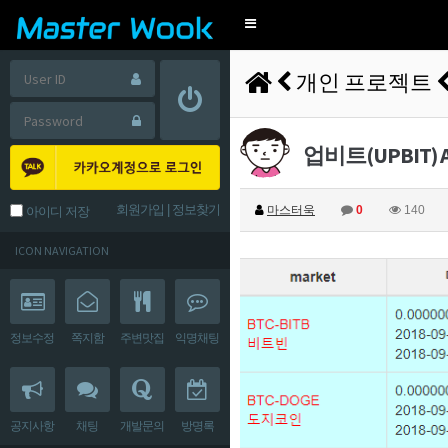
Toggle
navigation
개인 프로젝트
업비트(UPBIT) A
회원가입
|
정보찾기
마스터욱
0
140
아이디 저장
ICON NAVIGATION
정보수정
쪽지함
주변맛집
익명채팅
공지사항
채팅
개발문의
방명록