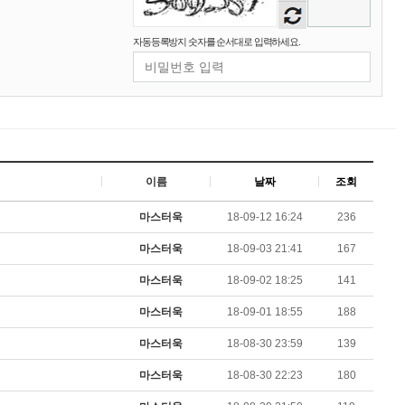
음성
비회원86967n2tb0iacdl6lpcidp6hm1
욜로PC방
15:38:57
듣기
2026년 03월 10일 화요일
자동등록방지 숫자를 순서대로 입력하세요.
비회원8e48be417jjo2ju090lv65fnf5
ㅎ2
10:41:14
비회원8e48be417jjo2ju090lv65fnf5
이게 모꼬
10:41:21
비회원8e48be417jjo2ju090lv65fnf5
일본인이 카레가 맛있으면 하는말은?
10:41:52
비회원8e48be417jjo2ju090lv65fnf5
와 카레 마시따!
10:41:56
마스터욱
카레 존마탱구리징 헤헤
11:58:03
이름
날짜
조회
2026년 05월 21일 목요일
비회원9tru8ld4qjt3dvl7a9mj7gn808
hk
17:25:29
마스터욱
18-09-12 16:24
236
2026년 06월 29일 월요일
마스터욱
18-09-03 21:41
167
비회원cv1rccvcel78c8euddvjfsl49j
ㅣ
13:55:14
마스터욱
18-09-02 18:25
141
비회원cv1rccvcel78c8euddvjfsl49j
ㅏㅏㅏㅏㅏㅏㅏㅏㅏㅏㅏ
13:55:19
마스터욱
18-09-01 18:55
188
비회원cv1rccvcel78c8euddvjfsl49j
ㅏ
13:55:22
비회원cv1rccvcel78c8euddvjfsl49j
13:55:34
마스터욱
18-08-30 23:59
139
비회원cv1rccvcel78c8euddvjfsl49j
13:55:34
마스터욱
18-08-30 22:23
180
비회원cv1rccvcel78c8euddvjfsl49j
13:55:34