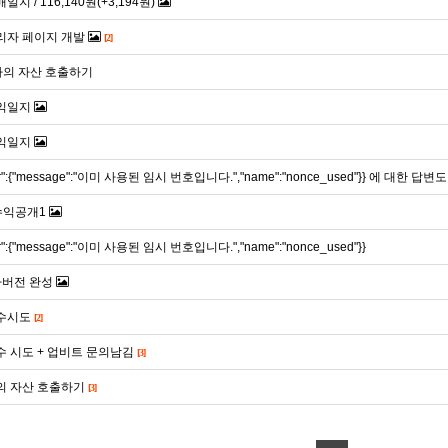
매일지 / 116,140원(+3,194원)
 관리자 페이지 개발
[2]
 나의 자산 호출하기
 수익일지
 수익일지
or":{"message":"이미 사용된 임시 번호입니다.","name":"nonce_used"}} 에 대한 답변
 수익공개1
or":{"message":"이미 사용된 임시 번호입니다.","name":"nonce_used"}}
 1차버전 완성
 매수시도
[2]
- 매수 시도 + 업비트 문의남김
[3]
 나의 자산 호출하기
[3]