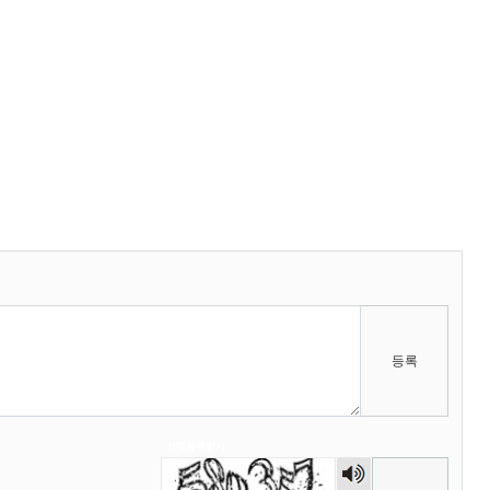
2025년 09월 13일 토요일
마스터욱
서울같은소리하구있넹
04:20:58
2025년 09월 18일 목요일
벌레세끼
어서와라
10:58:34
벌레세끼
그리고 내 ip안푸냐ㅡㅡㅋ
10:59:00
마스터욱
풀거믄 걸었겠냐
11:04:21
2025년 09월 19일 금요일
비회원67de1qasc4tnqvqv155pp4l5if
워워
20:08:16
2025년 09월 22일 월요일
벌레세끼
원투원투
16:11:47
등록
2026년 01월 03일 토요일
비회원7dck40vnii67gh999kiubtnpip
1명
14:37:56
자동등록방지
2026년 01월 21일 수요일
숫자