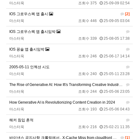
벌레세끼
원투원투
16:11:47
마스터욱
조회수 375
25-09-09 02:54
2026년 01월 03일 토요일
IOS 그로우스펙 앱 출시
[2]
마스터욱
조회수 446
25-09-05 03:04
비회원7dck40vnii67gh999kiubtnpip
1명
14:37:56
IOS 그로우스펙 앱 출시임박
2026년 01월 21일 수요일
마스터욱
조회수 339
25-08-05 17:38
비회원86967n2tb0iacdl6lpcidp6hm1
욜로PC방
15:38:57
IOS 꽁술 앱 출시임박
2026년 03월 10일 화요일
마스터욱
조회수 246
25-06-17 14:14
비회원8e48be417jjo2ju090lv65fnf5
ㅎ2
10:41:14
2005-05-11 인젝션 시도
비회원8e48be417jjo2ju090lv65fnf5
이게 모꼬
10:41:21
마스터욱
조회수 240
25-05-11 23:28
비회원8e48be417jjo2ju090lv65fnf5
일본인이 카레가 맛있으면 하는말은?
10:41:52
The Rise of Generative AI: How It\'s Transforming Creative Industries in 2024
비회원8e48be417jjo2ju090lv65fnf5
와 카레 마시따!
10:41:56
마스터욱
조회수 244
25-05-06 23:05
마스터욱
카레 존마탱구리징 헤헤
11:58:03
How Generative AI is Revolutionizing Content Creation in 2024
2026년 05월 21일 목요일
마스터욱
조회수 193
25-05-06 04:43
비회원9tru8ld4qjt3dvl7a9mj7gn808
hk
17:25:29
해커 침입 흔적
2026년 06월 29일 월요일
마스터욱
조회수 216
25-02-21 11:35
비회원cv1rccvcel78c8euddvjfsl49j
ㅣ
13:55:14
바이낸스 공지사항 크롤링에서.. X-Cache Miss from cloudfront 이렇게 해서 항상 MISS로 뜨는데..
[1]