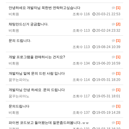
2026년 01월 03일 토요일
안녕하세요 개발자님 꼭한번 연락하고싶습니다
[1]
비회원
조회수 116
20-03-21 22:53
비회원7dck40vnii67gh999kiubtnpip
1명
14:37:56
채팅만드신거 궁금합니다.
[2]
2026년 01월 21일 수요일
비회원
조회수 113
20-02-24 23:32
비회원86967n2tb0iacdl6lpcidp6hm1
욜로PC방
15:38:57
문의 드립니다.
[1]
2026년 03월 10일 화요일
조회수 113
19-08-24 10:39
비회원8e48be417jjo2ju090lv65fnf5
ㅎ2
10:41:14
개발 프로그램을 판매하시는 건지요?
[1]
비회원8e48be417jjo2ju090lv65fnf5
이게 모꼬
10:41:21
비회원
조회수 134
19-06-20 16:59
비회원8e48be417jjo2ju090lv65fnf5
일본인이 카레가 맛있으면 하는말은?
10:41:52
개발자님 밑에 문의 드린 사람 입니다
[1]
비회원8e48be417jjo2ju090lv65fnf5
와 카레 마시따!
10:41:56
꿈꾸는피아노
조회수 114
19-05-31 18:20
마스터욱
카레 존마탱구리징 헤헤
11:58:03
개발자님 안녕 하세요 .문의 드립니다
[1]
2026년 05월 21일 목요일
꿈꾸는피아노
조회수 117
19-05-31 18:01
비회원9tru8ld4qjt3dvl7a9mj7gn808
hk
17:25:29
문의드립니다
[1]
2026년 06월 29일 월요일
비회원
조회수 137
19-05-19 14:28
비회원cv1rccvcel78c8euddvjfsl49j
ㅣ
13:55:14
파이썬 코드보고 들어왔는데 질문좀드려봅니다..ㅠㅠ
[1]
비회원cv1rccvcel78c8euddvjfsl49j
ㅏㅏㅏㅏㅏㅏㅏㅏㅏㅏㅏ
13:55:19