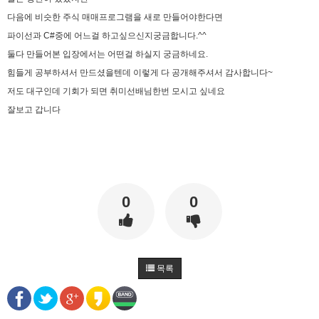
다음에 비슷한 주식 매매프로그램을 새로 만들어야한다면
비회원dv2usu9hbebam2evg87nl8ufh5
안녕하세요!
19:24:15
파이선과 C#중에 어느걸 하고싶으신지궁금합니다.^^
비회원dv2usu9hbebam2evg87nl8ufh5
업비트 공지 크롤링 개발하다가 여기 블로그를 발
19:24:33
견했네요!
둘다 만들어본 입장에서는 어떤걸 하실지 궁금하네요.
비회원dv2usu9hbebam2evg87nl8ufh5
혹시 크롤링을 ms단위로 하시는분들도 계실까요?
19:24:47
힘들게 공부하셔서 만드셨을텐데 이렇게 다 공개해주셔서 감사합니다~
비회원dv2usu9hbebam2evg87nl8ufh5
제 한계는 초단위네요...
19:24:54
저도 대구인데 기회가 되면 취미선배님한번 모시고 싶네요
마스터욱
초단위도 힘듭겁니다. 대부분 벤당해요
20:43:23
잘보고 갑니다
2025년 07월 16일 수요일
비회원rs68c0ijkc5rlcc0q4euob9mt5
선생님, 그럽 업비트 공지사항은 분단위로 해야 하
18:26:50
나요?
마스터욱
19:33:05
0
0
2025년 09월 05일 금요일
마스터욱
목록