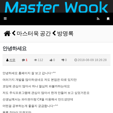
마스터욱
접속로봇이 왤케 많징...
02:31:55
2025년 06월 16일 월요일
Toggle
비회원7a6qtr60coq9fkscsclskqc1jj
저는 아님다
18:25:13
navigation
마스터욱
아직 계셨군용
19:41:53
마스터욱 공간
방명록
비회원7a6qtr60coq9fkscsclskqc1jj
넵
19:45:06
비회원7a6qtr60coq9fkscsclskqc1jj
아 ㅜㅜ vps 도 아닌가
19:45:27
2025년 06월 23일 월요일
안녕하세요
비회원h2886he6tavaqo5gfcutpauv7a
아 업비트
16:53:42
키무
1
112
0
0
2018-08-09 18:26:28
비회원h2886he6tavaqo5gfcutpauv7a
어캐하노
16:53:43
비회원h2886he6tavaqo5gfcutpauv7a
ㅅㅂ
16:53:44
비회원h2886he6tavaqo5gfcutpauv7a
왜안되ㄴ노
16:53:48
안녕하세요 홈페이지 잘 보고 갑니다~^^
마스터욱
18:04:17
여러가지 개발을 많이하셨네요 저도 본업은 따로 있지만
코딩에 관심이 많아서 하나 열심히 파볼까하는데요
2025년 06월 27일 금요일
저도 주식프로그램에 관심이 많아서 한개 만들어 보고 싶었거든요
벌레세끼
ㅡ.,ㅡ
09:50:02
선생님께서는 파이썬이랑 C#을 이용해서 만드셨던데
벌레세끼
불금 모닝!
09:50:12
어떤걸 공부하는게 좋을지 궁금합니다~^^
2025년 07월 03일 목요일
물론 장단이 있겠지만