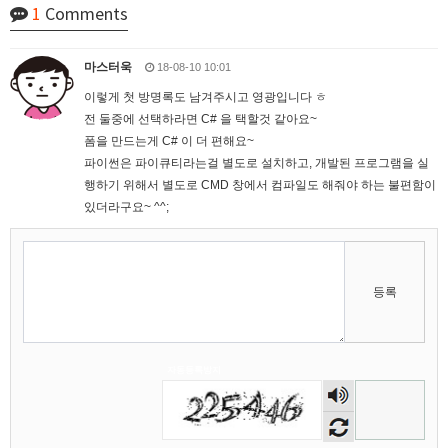
1
Comments
마스터욱
18-08-10 10:01
이렇게 첫 방명록도 남겨주시고 영광입니다 ㅎ
전 둘중에 선택하라면 C# 을 택할것 같아요~
02:57:17
폼을 만드는게 C# 이 더 편해요~
파이썬은 파이큐티라는걸 별도로 설치하고, 개발된 프로그램을 실
행하기 위해서 별도로 CMD 창에서 컴파일도 해줘야 하는 불편함이
있더라구요~ ^^;
등록
자동등록방지
숫자
마스터욱
애플 승인완료~
02:58:02
음성
비회원68l9ghg8eneq0bsbgv6odmq3eh
까꿍
15:45:11
듣기