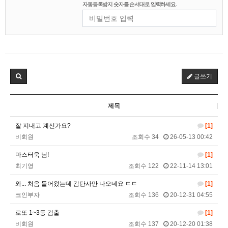
2025년 09월 07일 일요일
자동등록방지 숫자를 순서대로 입력하세요.
비회원5jfgkg80qb0i8rulqnv6b416pt
오픈채팅 문의남겨놨습니다
06:45:08
2025년 09월 12일 금요일
벌레세끼
서울 놀러와라
16:55:33
2025년 09월 13일 토요일
글쓰기
마스터욱
서울같은소리하구있넹
04:20:58
제목
2025년 09월 18일 목요일
잘 지내고 계신가요?
[1]
벌레세끼
어서와라
10:58:34
비회원
조회수 34
26-05-13 00:42
벌레세끼
그리고 내 ip안푸냐ㅡㅡㅋ
10:59:00
마스터욱
풀거믄 걸었겠냐
11:04:21
마스터욱 님!
[1]
최기영
조회수 122
22-11-14 13:01
2025년 09월 19일 금요일
와... 처음 들어왔는데 감탄사만 나오네요 ㄷㄷ
[1]
비회원67de1qasc4tnqvqv155pp4l5if
워워
20:08:16
코인부자
조회수 136
20-12-31 04:55
2025년 09월 22일 월요일
로또 1~3등 검출
[1]
벌레세끼
원투원투
16:11:47
비회원
조회수 137
20-12-20 01:38