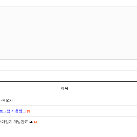
새로고침
제목
 가져오기
프로그램 사용링크
[2]
 매매일지 개발완료
[5]