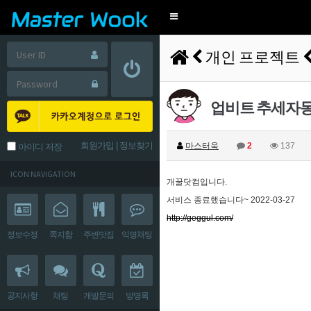
Toggle
navigation
개인 프로젝트
업비트 추세자동
회원가입
|
정보찾기
마스터욱
2
137
아이디 저장
ICON NAVIGATION
개꿀닷컴입니다.
서비스 종료했습니다~ 2022-03-27
http://geggul.com/
정보수정
쪽지함
주변맛집
익명채팅
공지사항
채팅
개발문의
방명록