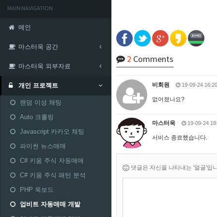
MAIN NAVIGATION
메인
마스터욱 공간
2
Comments
마스터욱 외부자료
비회원
19-09-24 16:2
개인 프로젝트
없어졌나요?
랜덤 이성 채팅
Auto 크롤링
마스터욱
19-09-24 18
Javascript 카카오 채팅
서비스 종료했습니다.
파이썬 뉴스매매
C# 키움 주식 자동매매
댓글은 자신을 나타내는 '얼굴'입니다.
C# 키움 주식 패턴 분석
PHP 욱보드
업비트 자동매매 개발