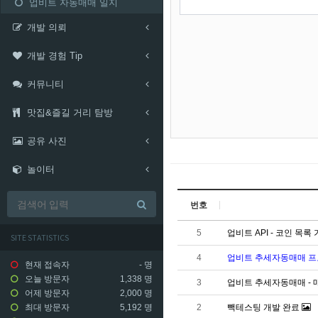
업비트 자동매매 일지
개발 의뢰
개발 경험 Tip
커뮤니티
맛집&즐길 거리 탐방
공유 사진
놀이터
번호
5
업비트 API - 코인 목록
SITE STATISTICS
4
업비트 추세자동매매 
현재 접속자
-
명
오늘 방문자
1,338 명
3
업비트 추세자동매매 -
어제 방문자
2,000 명
2
빽테스팅 개발 완료
최대 방문자
5,192 명