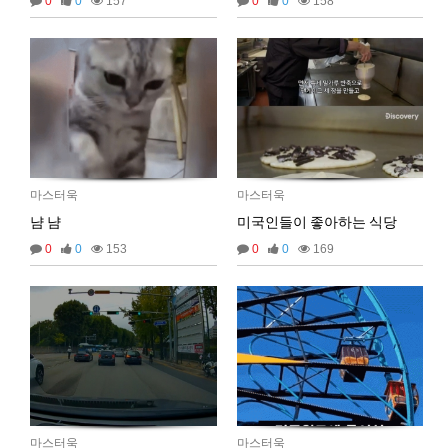
0
0
157
0
0
158
2025년 09월 05일 금요일
마스터욱
마스터욱
마스터욱
냠 냠
미국인들이 좋아하는 식당
0
0
153
0
0
169
02:57:17
마스터욱
마스터욱