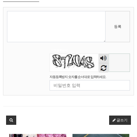
비회원7a6qtr60coq9fkscsclskqc1jj
그렇군요 저도 비슷한것 같내여
12:07:14
비회원7a6qtr60coq9fkscsclskqc1jj
초초초고성능 크롤러를 만들겁니다
12:07:28
비회원7a6qtr60coq9fkscsclskqc1jj
ddd fsm dod ecs 를 녹인
12:07:51
등록
마스터욱
12:07:54
비회원7a6qtr60coq9fkscsclskqc1jj
12:08:10
2025년 06월 15일 일요일
자동등록방지
숫자
마스터욱
접속로봇이 왤케 많징...
02:31:55
음성
2025년 06월 16일 월요일
듣기
자동등록방지 숫자를 순서대로 입력하세요.
비회원7a6qtr60coq9fkscsclskqc1jj
저는 아님다
18:25:13
마스터욱
아직 계셨군용
19:41:53
비회원7a6qtr60coq9fkscsclskqc1jj
넵
19:45:06
비회원7a6qtr60coq9fkscsclskqc1jj
아 ㅜㅜ vps 도 아닌가
19:45:27
2025년 06월 23일 월요일
글쓰기
비회원h2886he6tavaqo5gfcutpauv7a
아 업비트
16:53:42
비회원h2886he6tavaqo5gfcutpauv7a
어캐하노
16:53:43
비회원h2886he6tavaqo5gfcutpauv7a
ㅅㅂ
16:53:44