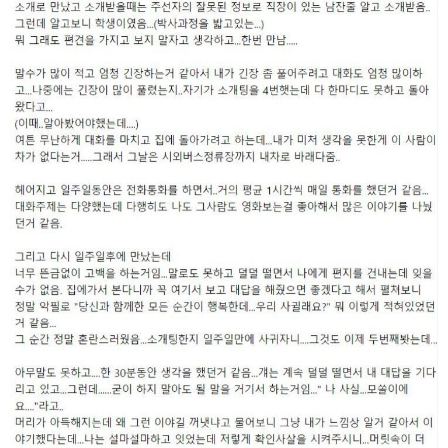
2025년 06월 10일 화요일
비회원peqihr6cvpdog3j6f5tc63d79d
여기 글리젠
10:09:19
비회원peqihr6cvpdog3j6f5tc63d79d
활발함?
10:09:20
비회원peqihr6cvpdog3j6f5tc63d79d
근데 사람이 없구나
10:09:28
마스터욱
13:33:09
2025년 06월 12일 목요일
비회원7a6qtr60coq9fkscsclskqc1jj
오
16:35:06
비회원7a6qtr60coq9fkscsclskqc1jj
업비트 공지 크롤링 관심잇슴미다
16:45:03
비회원7a6qtr60coq9fkscsclskqc1jj
근데 cdn 별로 배포다를거라 폴링하는것도 돈 많
16:45:27
이 들듯한
비회원7a6qtr60coq9fkscsclskqc1jj
350개인가 엣지 노드 다 다른곳에 잇는데
16:45:42
비회원7a6qtr60coq9fkscsclskqc1jj
cache kill 해서 가져오는것도 안먹히게 cloudflare
16:46:08
에서 설정할수 있어서
비회원7a6qtr60coq9fkscsclskqc1jj
외국에서는 어떻게 100~500ms 단위로 가져오는
16:46:23
지 참...
비회원7a6qtr60coq9fkscsclskqc1jj
350개의 컴퓨터를 cloudflare 있는 지역에 다 뿌려