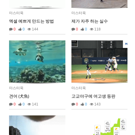
벌레세끼
그리고 내 ip안푸냐ㅡㅡㅋ
10:59:00
마스터욱
풀거믄 걸었겠냐
11:04:21
마스터욱
마스터욱
2025년 09월 19일 금요일
엑셀 예쁘게 만드는 방법
제가 자주 하는 실수
비회원67de1qasc4tnqvqv155pp4l5if
워워
20:08:16
0
0
144
0
0
118
2025년 09월 22일 월요일
벌레세끼
원투원투
16:11:47
2026년 01월 03일 토요일
비회원7dck40vnii67gh999kiubtnpip
1명
14:37:56
2026년 01월 21일 수요일
마스터욱
마스터욱
비회원86967n2tb0iacdl6lpcidp6hm1
욜로PC방
15:38:57
견어 (犬魚)
고교야구에 여고생 등판
2026년 03월 10일 화요일
0
0
141
0
0
143
비회원8e48be417jjo2ju090lv65fnf5
ㅎ2
10:41:14
비회원8e48be417jjo2ju090lv65fnf5
이게 모꼬
10:41:21
비회원8e48be417jjo2ju090lv65fnf5
일본인이 카레가 맛있으면 하는말은?
10:41:52
비회원8e48be417jjo2ju090lv65fnf5
와 카레 마시따!
10:41:56