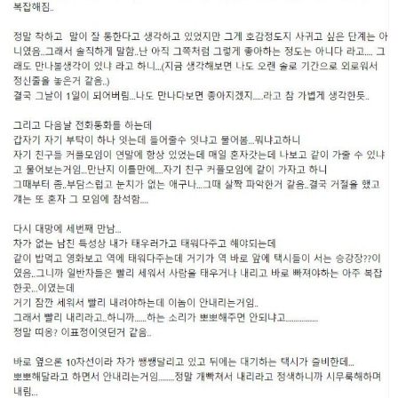
16:47:02
놓고 돌리면 되나
비회원7a6qtr60coq9fkscsclskqc1jj
cloudflare worker로 배포햇나 .....
17:44:18
2025년 06월 13일 금요일
마스터욱
아마존 aws 서버 수십/수백개를 돌려서 하는 사람
08:40:11
도 보긴 봤습니다.
마스터욱
cache 먹는거랑, ben 차단 당하기 때문에 어쩔수
08:40:31
없죠
비회원7a6qtr60coq9fkscsclskqc1jj
aws ip range 는 공개되어 있어서 막기 너무 쉬울
11:39:53
것 같아요
비회원7a6qtr60coq9fkscsclskqc1jj
cache miss 되도 cdn 마다 배포시간이 다를수도
11:40:21
있죠
마스터욱
그렇군요 난이도가 낮지 않아요
11:40:32
비회원7a6qtr60coq9fkscsclskqc1jj
cloudflare workers 같은거 쓰면
11:40:35
비회원7a6qtr60coq9fkscsclskqc1jj
api 도 push 방식되서 배포시간마다 api 도 다른 da
11:40:55
ta 가져오는듯해요
비회원7a6qtr60coq9fkscsclskqc1jj
넵 ㅜㅜ
11:40:58
마스터욱
현실적으로 초단위 폴링으로는 실시간으로 공지사
11:41:06
항을 가져오지 못한게 현실입니다
비회원7a6qtr60coq9fkscsclskqc1jj
맞습니다.. 근데 국내 피드 텔레그램쪽은 초단위인
11:41:46
데 해외에서는 100ms 단위로 집계되었거든요