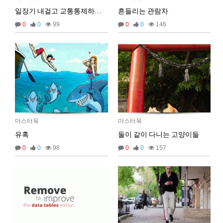
일장기 내걸고 교통통제하는 견찰
흔들리는 관람차
0
0
99
0
0
146
마스터욱
애플 승인완료~
02:58:02
비회원68l9ghg8eneq0bsbgv6odmq3eh
까꿍
15:45:11
2025년 09월 07일 일요일
비회원5jfgkg80qb0i8rulqnv6b416pt
오픈채팅 문의남겨놨습니다
06:45:08
마스터욱
마스터욱
2025년 09월 12일 금요일
유혹
둘이 같이 다니는 고양이들
벌레세끼
서울 놀러와라
16:55:33
0
0
98
0
0
157
2025년 09월 13일 토요일
마스터욱
서울같은소리하구있넹
04:20:58
2025년 09월 18일 목요일
벌레세끼
어서와라
10:58:34