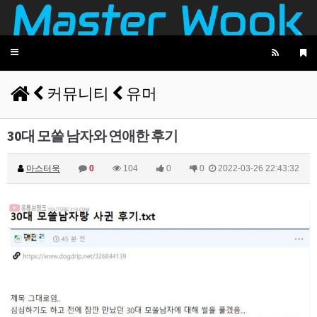
Toggle
navigation
커뮤니티
유머
30대 모쏠 남자와 연애한 후기
마스터욱
0
104
0
0
2022-03-26 22:43:32