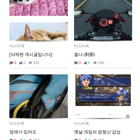
비회원h2886he6tavaqo5gfcutpauv7a
왜안되ㄴ노
16:53:48
마스터욱
18:04:17
2025년 06월 27일 금요일
벌레세끼
ㅡ.,ㅡ
09:50:02
벌레세끼
불금 모닝!
09:50:12
마스터욱
마스터욱
[삭제된 게시글입니다]
찰나 (刹那)
2025년 07월 03일 목요일
0
0
161
0
0
180
비회원dv2usu9hbebam2evg87nl8ufh5
안녕하세요!
19:24:15
비회원dv2usu9hbebam2evg87nl8ufh5
업비트 공지 크롤링 개발하다가 여기 블로그를 발
19:24:33
견했네요!
비회원dv2usu9hbebam2evg87nl8ufh5
혹시 크롤링을 ms단위로 하시는분들도 계실까요?
19:24:47
비회원dv2usu9hbebam2evg87nl8ufh5
제 한계는 초단위네요...
19:24:54
마스터욱
초단위도 힘듭겁니다. 대부분 벤당해요
20:43:23
2025년 07월 16일 수요일
비회원rs68c0ijkc5rlcc0q4euob9mt5
선생님, 그럽 업비트 공지사항은 분단위로 해야 하
마스터욱
마스터욱
18:26:50
나요?
장애가 있어도
옛날 게임의 엄청난 감성
마스터욱
19:33:05