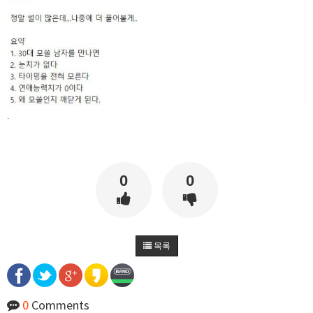
마스터욱
1/10초군요
11:42:11
비회원7a6qtr60coq9fkscsclskqc1jj
넵 맞습니다... 그쪽은 그냥 cdn 들 다 가져오는 기
술이 있거나 클러스터링 했거나, 토렌트같은 시스
11:42:47
템으로 모바일에 배치하고 isp 부분으로 수집하는
것 같긴합니다
마스터욱
굉장하군요
11:43:21
비회원7a6qtr60coq9fkscsclskqc1jj
wireshark 로 패킷분석도 해봣는데 session key 도
발급 없이 이런거 보면 그냥 cdn 에 의존한 공지사
11:44:20
.
항인듯합니다
비회원7a6qtr60coq9fkscsclskqc1jj
back, front, infra 다 cdn 에 한번에 배포되는듯해
서 업비트팀은 공지사항팀에서 db 부터 가 건드는
11:44:59
듯
0
0
비회원7a6qtr60coq9fkscsclskqc1jj
엔진쪽은 변화가 그냥 수분에서 몇시간 차이나고,
11:45:31
그냥 별개 팀인듯함미다
비회원7a6qtr60coq9fkscsclskqc1jj
한국에서 합법적인 선에서 크롤링하는건 한계가
11:52:51
너무 크내요....
비회원7a6qtr60coq9fkscsclskqc1jj
욱님 엄청 많은걸 개발하셧네요 ㄷㄷ 리스펙트합
11:55:45
목록
니다
마스터욱
과찬이십니다 감사합니당
11:57:56
비회원7a6qtr60coq9fkscsclskqc1jj
욱님은 요즘도 개발공부하시나요?
12:04:09
마스터욱
만들어야 되는게, 공부를 해야 하는거라면 하는 편
0
Comments
12:05:49
입니닷