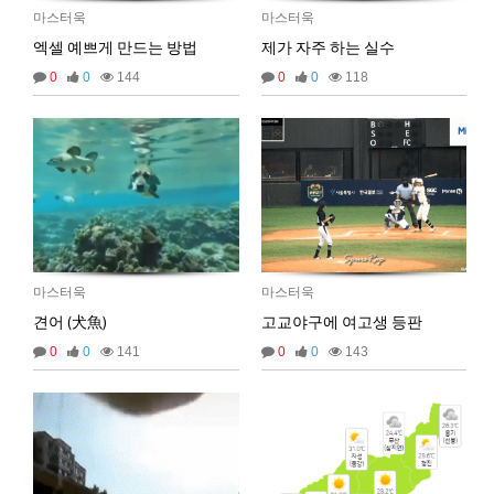
마스터욱
마스터욱
2025년 09월 19일 금요일
엑셀 예쁘게 만드는 방법
제가 자주 하는 실수
비회원67de1qasc4tnqvqv155pp4l5if
워워
20:08:16
0
0
144
0
0
118
2025년 09월 22일 월요일
벌레세끼
원투원투
16:11:47
2026년 01월 03일 토요일
비회원7dck40vnii67gh999kiubtnpip
1명
14:37:56
2026년 01월 21일 수요일
마스터욱
마스터욱
비회원86967n2tb0iacdl6lpcidp6hm1
욜로PC방
15:38:57
견어 (犬魚)
고교야구에 여고생 등판
2026년 03월 10일 화요일
0
0
141
0
0
143
비회원8e48be417jjo2ju090lv65fnf5
ㅎ2
10:41:14
비회원8e48be417jjo2ju090lv65fnf5
이게 모꼬
10:41:21
비회원8e48be417jjo2ju090lv65fnf5
일본인이 카레가 맛있으면 하는말은?
10:41:52
비회원8e48be417jjo2ju090lv65fnf5
와 카레 마시따!
10:41:56
마스터욱
카레 존마탱구리징 헤헤
11:58:03