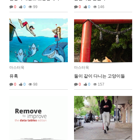
0
0
99
0
0
146
마스터욱
애플 승인완료~
02:58:02
비회원68l9ghg8eneq0bsbgv6odmq3eh
까꿍
15:45:11
2025년 09월 07일 일요일
비회원5jfgkg80qb0i8rulqnv6b416pt
오픈채팅 문의남겨놨습니다
06:45:08
마스터욱
마스터욱
2025년 09월 12일 금요일
유혹
둘이 같이 다니는 고양이들
벌레세끼
서울 놀러와라
16:55:33
0
0
98
0
0
157
2025년 09월 13일 토요일
마스터욱
서울같은소리하구있넹
04:20:58
2025년 09월 18일 목요일
벌레세끼
어서와라
10:58:34
벌레세끼
그리고 내 ip안푸냐ㅡㅡㅋ
10:59:00
마스터욱
풀거믄 걸었겠냐
11:04:21