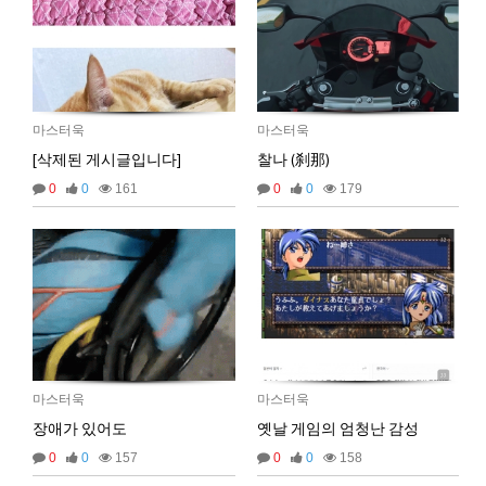
마스터욱
18:04:17
2025년 06월 27일 금요일
벌레세끼
ㅡ.,ㅡ
09:50:02
벌레세끼
불금 모닝!
09:50:12
마스터욱
마스터욱
[삭제된 게시글입니다]
찰나 (刹那)
2025년 07월 03일 목요일
0
0
161
0
0
179
비회원dv2usu9hbebam2evg87nl8ufh5
안녕하세요!
19:24:15
비회원dv2usu9hbebam2evg87nl8ufh5
업비트 공지 크롤링 개발하다가 여기 블로그를 발
19:24:33
견했네요!
비회원dv2usu9hbebam2evg87nl8ufh5
혹시 크롤링을 ms단위로 하시는분들도 계실까요?
19:24:47
비회원dv2usu9hbebam2evg87nl8ufh5
제 한계는 초단위네요...
19:24:54
마스터욱
초단위도 힘듭겁니다. 대부분 벤당해요
20:43:23
2025년 07월 16일 수요일
비회원rs68c0ijkc5rlcc0q4euob9mt5
선생님, 그럽 업비트 공지사항은 분단위로 해야 하
마스터욱
마스터욱
18:26:50
나요?
장애가 있어도
옛날 게임의 엄청난 감성
마스터욱
19:33:05
0
0
157
0
0
158
2025년 09월 05일 금요일