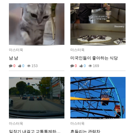
마스터욱
마스터욱
마스터욱
냠 냠
미국인들이 좋아하는 식당
0
0
153
0
0
169
02:57:17
마스터욱
마스터욱
일장기 내걸고 교통통제하는 견찰
흔들리는 관람차