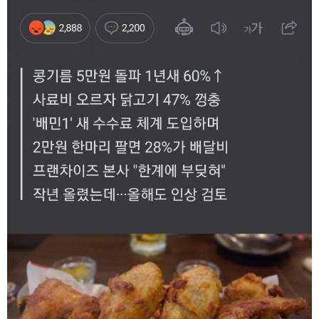
비회원7a6qtr60coq9fkscsclskqc1jj
cloudflare worker로 배포햇나 .....
17:44:18
2025년 06월 13일 금요일
마스터욱
아마존 aws 서버 수십/수백개를 돌려서 하는 사람
08:40:11
도 보긴 봤습니다.
마스터욱
cache 먹는거랑, ben 차단 당하기 때문에 어쩔수
08:40:31
없죠
비회원7a6qtr60coq9fkscsclskqc1jj
aws ip range 는 공개되어 있어서 막기 너무 쉬울
11:39:53
것 같아요
비회원7a6qtr60coq9fkscsclskqc1jj
cache miss 되도 cdn 마다 배포시간이 다를수도
11:40:21
있죠
마스터욱
그렇군요 난이도가 낮지 않아요
11:40:32
비회원7a6qtr60coq9fkscsclskqc1jj
cloudflare workers 같은거 쓰면
11:40:35
비회원7a6qtr60coq9fkscsclskqc1jj
api 도 push 방식되서 배포시간마다 api 도 다른 da
11:40:55
ta 가져오는듯해요
비회원7a6qtr60coq9fkscsclskqc1jj
넵 ㅜㅜ
11:40:58
마스터욱
현실적으로 초단위 폴링으로는 실시간으로 공지사
11:41:06
항을 가져오지 못한게 현실입니다
비회원7a6qtr60coq9fkscsclskqc1jj
맞습니다.. 근데 국내 피드 텔레그램쪽은 초단위인
11:41:46
데 해외에서는 100ms 단위로 집계되었거든요
마스터욱
1/10초군요
11:42:11