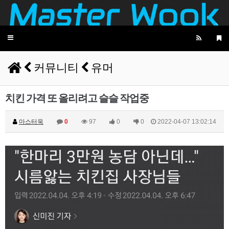
2025년 06월 10일 화요일
Toggle
비회원peqihr6cvpdog3j6f5tc63d79d
여기 글리젠
10:09:19
navigation
비회원peqihr6cvpdog3j6f5tc63d79d
활발함?
10:09:20
커뮤니티
유머
비회원peqihr6cvpdog3j6f5tc63d79d
근데 사람이 없구나
10:09:28
마스터욱
13:33:09
치킨 가격 또 올리려고 슬슬 작업중
2025년 06월 12일 목요일
비회원7a6qtr60coq9fkscsclskqc1jj
오
16:35:06
마스터욱
0
97
0
0
2022-04-07 13:02:14
비회원7a6qtr60coq9fkscsclskqc1jj
업비트 공지 크롤링 관심잇슴미다
16:45:03
비회원7a6qtr60coq9fkscsclskqc1jj
근데 cdn 별로 배포다를거라 폴링하는것도 돈 많
16:45:27
이 들듯한
비회원7a6qtr60coq9fkscsclskqc1jj
350개인가 엣지 노드 다 다른곳에 잇는데
16:45:42
비회원7a6qtr60coq9fkscsclskqc1jj
cache kill 해서 가져오는것도 안먹히게 cloudflare
16:46:08
에서 설정할수 있어서
비회원7a6qtr60coq9fkscsclskqc1jj
외국에서는 어떻게 100~500ms 단위로 가져오는
16:46:23
지 참...
비회원7a6qtr60coq9fkscsclskqc1jj
350개의 컴퓨터를 cloudflare 있는 지역에 다 뿌려
16:47:02
놓고 돌리면 되나