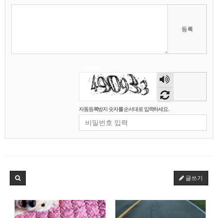
비회원7a6qtr60coq9fkscsclskqc1jj
초초초고성능 크롤러를 만들겁니다
12:07:28
비회원7a6qtr60coq9fkscsclskqc1jj
ddd fsm dod ecs 를 녹인
12:07:51
등록
마스터욱
12:07:54
비회원7a6qtr60coq9fkscsclskqc1jj
12:08:10
2025년 06월 15일 일요일
자동등록방지
숫자
마스터욱
접속로봇이 왤케 많징...
02:31:55
음성
2025년 06월 16일 월요일
듣기
자동등록방지 숫자를 순서대로 입력하세요.
비회원7a6qtr60coq9fkscsclskqc1jj
저는 아님다
18:25:13
마스터욱
아직 계셨군용
19:41:53
비회원7a6qtr60coq9fkscsclskqc1jj
넵
19:45:06
비회원7a6qtr60coq9fkscsclskqc1jj
아 ㅜㅜ vps 도 아닌가
19:45:27
2025년 06월 23일 월요일
글쓰기
비회원h2886he6tavaqo5gfcutpauv7a
아 업비트
16:53:42
비회원h2886he6tavaqo5gfcutpauv7a
어캐하노
16:53:43
비회원h2886he6tavaqo5gfcutpauv7a
ㅅㅂ
16:53:44
비회원h2886he6tavaqo5gfcutpauv7a
왜안되ㄴ노
16:53:48