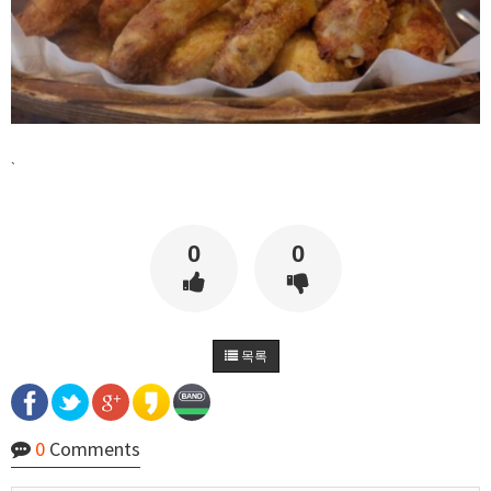
비회원7a6qtr60coq9fkscsclskqc1jj
넵 맞습니다... 그쪽은 그냥 cdn 들 다 가져오는 기
술이 있거나 클러스터링 했거나, 토렌트같은 시스
11:42:47
템으로 모바일에 배치하고 isp 부분으로 수집하는
것 같긴합니다
마스터욱
굉장하군요
11:43:21
비회원7a6qtr60coq9fkscsclskqc1jj
wireshark 로 패킷분석도 해봣는데 session key 도
발급 없이 이런거 보면 그냥 cdn 에 의존한 공지사
11:44:20
항인듯합니다
`
비회원7a6qtr60coq9fkscsclskqc1jj
back, front, infra 다 cdn 에 한번에 배포되는듯해
서 업비트팀은 공지사항팀에서 db 부터 가 건드는
11:44:59
듯
0
0
비회원7a6qtr60coq9fkscsclskqc1jj
엔진쪽은 변화가 그냥 수분에서 몇시간 차이나고,
11:45:31
그냥 별개 팀인듯함미다
비회원7a6qtr60coq9fkscsclskqc1jj
한국에서 합법적인 선에서 크롤링하는건 한계가
11:52:51
너무 크내요....
비회원7a6qtr60coq9fkscsclskqc1jj
욱님 엄청 많은걸 개발하셧네요 ㄷㄷ 리스펙트합
11:55:45
목록
니다
마스터욱
과찬이십니다 감사합니당
11:57:56
비회원7a6qtr60coq9fkscsclskqc1jj
욱님은 요즘도 개발공부하시나요?
12:04:09
마스터욱
만들어야 되는게, 공부를 해야 하는거라면 하는 편
0
Comments
12:05:49
입니닷
비회원7a6qtr60coq9fkscsclskqc1jj
그렇군요 저도 비슷한것 같내여
12:07:14