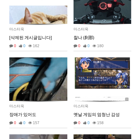
2025년 06월 27일 금요일
벌레세끼
ㅡ.,ㅡ
09:50:02
벌레세끼
불금 모닝!
09:50:12
마스터욱
마스터욱
[삭제된 게시글입니다]
찰나 (刹那)
2025년 07월 03일 목요일
0
0
162
0
0
180
비회원dv2usu9hbebam2evg87nl8ufh5
안녕하세요!
19:24:15
비회원dv2usu9hbebam2evg87nl8ufh5
업비트 공지 크롤링 개발하다가 여기 블로그를 발
19:24:33
견했네요!
비회원dv2usu9hbebam2evg87nl8ufh5
혹시 크롤링을 ms단위로 하시는분들도 계실까요?
19:24:47
비회원dv2usu9hbebam2evg87nl8ufh5
제 한계는 초단위네요...
19:24:54
마스터욱
초단위도 힘듭겁니다. 대부분 벤당해요
20:43:23
2025년 07월 16일 수요일
비회원rs68c0ijkc5rlcc0q4euob9mt5
선생님, 그럽 업비트 공지사항은 분단위로 해야 하
마스터욱
마스터욱
18:26:50
나요?
장애가 있어도
옛날 게임의 엄청난 감성
마스터욱
19:33:05
0
0
157
0
0
158
2025년 09월 05일 금요일