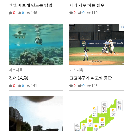
2025년 09월 19일 금요일
엑셀 예쁘게 만드는 방법
제가 자주 하는 실수
비회원67de1qasc4tnqvqv155pp4l5if
워워
20:08:16
0
0
146
0
0
119
2025년 09월 22일 월요일
벌레세끼
원투원투
16:11:47
2026년 01월 03일 토요일
비회원7dck40vnii67gh999kiubtnpip
1명
14:37:56
2026년 01월 21일 수요일
마스터욱
마스터욱
비회원86967n2tb0iacdl6lpcidp6hm1
욜로PC방
15:38:57
견어 (犬魚)
고교야구에 여고생 등판
2026년 03월 10일 화요일
0
0
141
0
0
143
비회원8e48be417jjo2ju090lv65fnf5
ㅎ2
10:41:14
비회원8e48be417jjo2ju090lv65fnf5
이게 모꼬
10:41:21
비회원8e48be417jjo2ju090lv65fnf5
일본인이 카레가 맛있으면 하는말은?
10:41:52
비회원8e48be417jjo2ju090lv65fnf5
와 카레 마시따!
10:41:56
마스터욱
카레 존마탱구리징 헤헤
11:58:03
2026년 05월 21일 목요일