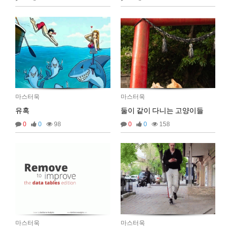
마스터욱
애플 승인완료~
02:58:02
비회원68l9ghg8eneq0bsbgv6odmq3eh
까꿍
15:45:11
2025년 09월 07일 일요일
비회원5jfgkg80qb0i8rulqnv6b416pt
오픈채팅 문의남겨놨습니다
06:45:08
마스터욱
마스터욱
2025년 09월 12일 금요일
유혹
둘이 같이 다니는 고양이들
벌레세끼
서울 놀러와라
16:55:33
0
0
98
0
0
158
2025년 09월 13일 토요일
마스터욱
서울같은소리하구있넹
04:20:58
2025년 09월 18일 목요일
벌레세끼
어서와라
10:58:34
벌레세끼
그리고 내 ip안푸냐ㅡㅡㅋ
10:59:00
마스터욱
풀거믄 걸었겠냐
11:04:21
마스터욱
마스터욱