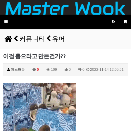
2025년 06월 13일 금요일
마스터욱
아마존 aws 서버 수십/수백개를 돌려서 하는 사람
08:40:11
Toggle
도 보긴 봤습니다.
navigation
마스터욱
cache 먹는거랑, ben 차단 당하기 때문에 어쩔수
08:40:31
없죠
커뮤니티
유머
비회원7a6qtr60coq9fkscsclskqc1jj
aws ip range 는 공개되어 있어서 막기 너무 쉬울
11:39:53
것 같아요
비회원7a6qtr60coq9fkscsclskqc1jj
cache miss 되도 cdn 마다 배포시간이 다를수도
이걸 뽑으라고 만든건가??
11:40:21
있죠
마스터욱
그렇군요 난이도가 낮지 않아요
11:40:32
마스터욱
0
109
0
0
2022-11-14 12:05:51
비회원7a6qtr60coq9fkscsclskqc1jj
cloudflare workers 같은거 쓰면
11:40:35
비회원7a6qtr60coq9fkscsclskqc1jj
api 도 push 방식되서 배포시간마다 api 도 다른 da
11:40:55
ta 가져오는듯해요
비회원7a6qtr60coq9fkscsclskqc1jj
넵 ㅜㅜ
11:40:58
마스터욱
현실적으로 초단위 폴링으로는 실시간으로 공지사
11:41:06
항을 가져오지 못한게 현실입니다
비회원7a6qtr60coq9fkscsclskqc1jj
맞습니다.. 근데 국내 피드 텔레그램쪽은 초단위인
11:41:46
데 해외에서는 100ms 단위로 집계되었거든요
마스터욱
1/10초군요
11:42:11
비회원7a6qtr60coq9fkscsclskqc1jj
넵 맞습니다... 그쪽은 그냥 cdn 들 다 가져오는 기