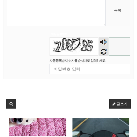
비회원7a6qtr60coq9fkscsclskqc1jj
ddd fsm dod ecs 를 녹인
12:07:51
등록
마스터욱
12:07:54
비회원7a6qtr60coq9fkscsclskqc1jj
12:08:10
2025년 06월 15일 일요일
자동등록방지
숫자
마스터욱
접속로봇이 왤케 많징...
02:31:55
음성
2025년 06월 16일 월요일
듣기
자동등록방지 숫자를 순서대로 입력하세요.
비회원7a6qtr60coq9fkscsclskqc1jj
저는 아님다
18:25:13
마스터욱
아직 계셨군용
19:41:53
비회원7a6qtr60coq9fkscsclskqc1jj
넵
19:45:06
비회원7a6qtr60coq9fkscsclskqc1jj
아 ㅜㅜ vps 도 아닌가
19:45:27
2025년 06월 23일 월요일
글쓰기
비회원h2886he6tavaqo5gfcutpauv7a
아 업비트
16:53:42
비회원h2886he6tavaqo5gfcutpauv7a
어캐하노
16:53:43
비회원h2886he6tavaqo5gfcutpauv7a
ㅅㅂ
16:53:44
비회원h2886he6tavaqo5gfcutpauv7a
왜안되ㄴ노
16:53:48
마스터욱
18:04:17