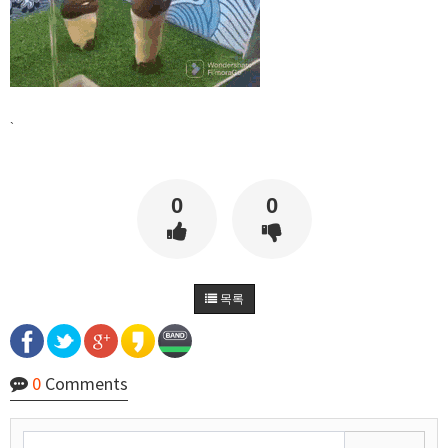
술이 있거나 클러스터링 했거나, 토렌트같은 시스
11:42:47
템으로 모바일에 배치하고 isp 부분으로 수집하는
것 같긴합니다
마스터욱
굉장하군요
11:43:21
비회원7a6qtr60coq9fkscsclskqc1jj
wireshark 로 패킷분석도 해봣는데 session key 도
발급 없이 이런거 보면 그냥 cdn 에 의존한 공지사
11:44:20
항인듯합니다
`
비회원7a6qtr60coq9fkscsclskqc1jj
back, front, infra 다 cdn 에 한번에 배포되는듯해
서 업비트팀은 공지사항팀에서 db 부터 가 건드는
11:44:59
듯
0
0
비회원7a6qtr60coq9fkscsclskqc1jj
엔진쪽은 변화가 그냥 수분에서 몇시간 차이나고,
11:45:31
그냥 별개 팀인듯함미다
비회원7a6qtr60coq9fkscsclskqc1jj
한국에서 합법적인 선에서 크롤링하는건 한계가
11:52:51
너무 크내요....
비회원7a6qtr60coq9fkscsclskqc1jj
욱님 엄청 많은걸 개발하셧네요 ㄷㄷ 리스펙트합
11:55:45
목록
니다
마스터욱
과찬이십니다 감사합니당
11:57:56
비회원7a6qtr60coq9fkscsclskqc1jj
욱님은 요즘도 개발공부하시나요?
12:04:09
마스터욱
만들어야 되는게, 공부를 해야 하는거라면 하는 편
0
Comments
12:05:49
입니닷
비회원7a6qtr60coq9fkscsclskqc1jj
그렇군요 저도 비슷한것 같내여
12:07:14
비회원7a6qtr60coq9fkscsclskqc1jj
초초초고성능 크롤러를 만들겁니다
12:07:28