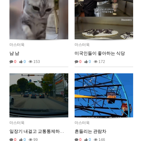
마스터욱
마스터욱
마스터욱
냠 냠
미국인들이 좋아하는 식당
0
0
153
0
0
172
02:57:17
마스터욱
마스터욱
일장기 내걸고 교통통제하는 견찰
흔들리는 관람차
0
0
99
0
0
146