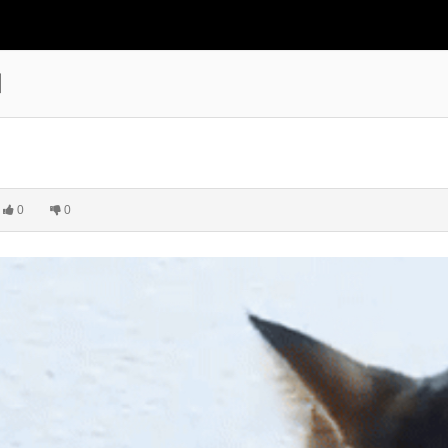
머
0
0