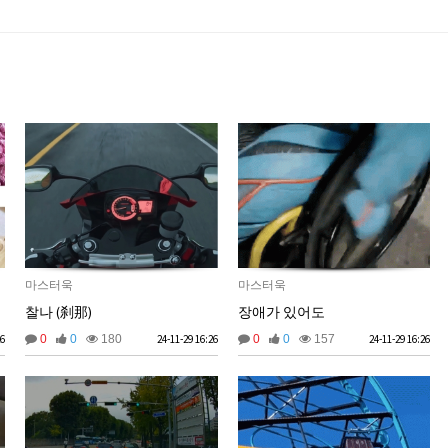
마스터욱
마스터욱
찰나 (刹那)
장애가 있어도
26
0
0
180
24-11-29 16:26
0
0
157
24-11-29 16:26