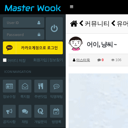
Toggle
navigation
커뮤니티
유
어이, 냥씨 ~
회원가입
|
정보찾기
마스터욱
0
106
아이디 저장
ICON NAVIGATION
정보수정
쪽지함
주변맛집
익명채팅
공지사항
채팅
개발문의
방명록