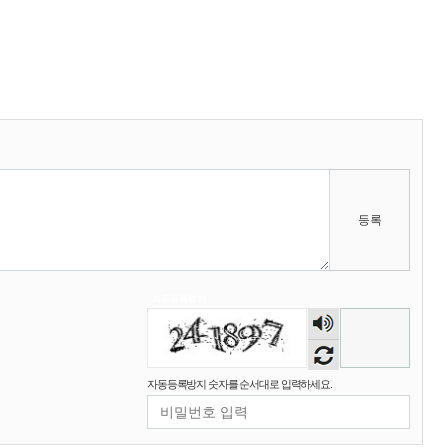
마스터욱
애플 승인완료~
02:58:02
비회원68l9ghg8eneq0bsbgv6odmq3eh
까꿍
15:45:11
2025년 09월 07일 일요일
등록
비회원5jfgkg80qb0i8rulqnv6b416pt
오픈채팅 문의남겨놨습니다
06:45:08
2025년 09월 12일 금요일
벌레세끼
서울 놀러와라
16:55:33
자동등록방지
숫자
2025년 09월 13일 토요일
음성
듣기
마스터욱
서울같은소리하구있넹
04:20:58
자동등록방지 숫자를 순서대로 입력하세요.
2025년 09월 18일 목요일
벌레세끼
어서와라
10:58:34