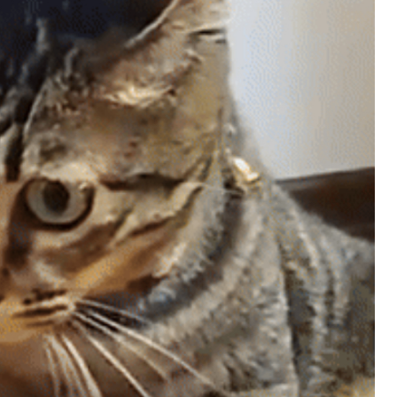
비회원7a6qtr60coq9fkscsclskqc1jj
350개의 컴퓨터를 cloudflare 있는 지역에 다
16:47:02
뿌려놓고 돌리면 되나
비회원7a6qtr60coq9fkscsclskqc1jj
cloudflare worker로 배포햇나 .....
17:44:18
2025년 06월 13일 금요일
마스터욱
아마존 aws 서버 수십/수백개를 돌려서 하는
08:40:11
사람도 보긴 봤습니다.
마스터욱
cache 먹는거랑, ben 차단 당하기 때문에 어
08:40:31
쩔수 없죠
비회원7a6qtr60coq9fkscsclskqc1jj
aws ip range 는 공개되어 있어서 막기 너무
11:39:53
쉬울것 같아요
비회원7a6qtr60coq9fkscsclskqc1jj
cache miss 되도 cdn 마다 배포시간이 다를
11:40:21
수도 있죠
마스터욱
그렇군요 난이도가 낮지 않아요
11:40:32
비회원7a6qtr60coq9fkscsclskqc1jj
cloudflare workers 같은거 쓰면
11:40:35
비회원7a6qtr60coq9fkscsclskqc1jj
api 도 push 방식되서 배포시간마다 api 도 다
11:40:55
른 data 가져오는듯해요
비회원7a6qtr60coq9fkscsclskqc1jj
넵 ㅜㅜ
11:40:58
마스터욱
현실적으로 초단위 폴링으로는 실시간으로 공
11:41:06
지사항을 가져오지 못한게 현실입니다
비회원7a6qtr60coq9fkscsclskqc1jj
맞습니다.. 근데 국내 피드 텔레그램쪽은 초단