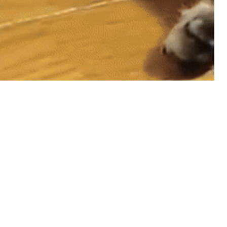
마스터욱
만들어야 되는게, 공부를 해야 하는거라면 하
12:05:49
는 편입니닷
비회원7a6qtr60coq9fkscsclskqc1jj
그렇군요 저도 비슷한것 같내여
12:07:14
비회원7a6qtr60coq9fkscsclskqc1jj
초초초고성능 크롤러를 만들겁니다
12:07:28
비회원7a6qtr60coq9fkscsclskqc1jj
ddd fsm dod ecs 를 녹인
12:07:51
마스터욱
12:07:54
비회원7a6qtr60coq9fkscsclskqc1jj
12:08:10
2025년 06월 15일 일요일
마스터욱
접속로봇이 왤케 많징...
02:31:55
2025년 06월 16일 월요일
비회원7a6qtr60coq9fkscsclskqc1jj
저는 아님다
18:25:13
마스터욱
아직 계셨군용
19:41:53
비회원7a6qtr60coq9fkscsclskqc1jj
넵
19:45:06
비회원7a6qtr60coq9fkscsclskqc1jj
아 ㅜㅜ vps 도 아닌가
19:45:27
2025년 06월 23일 월요일
비회원h2886he6tavaqo5gfcutpauv7a
아 업비트
16:53:42