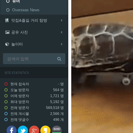
유머
Overseas News
맛집&즐길 거리 탐방
공유 사진
놀이터
SITE STATISTICS
현재 접속자
-
명
오늘 방문자
564 명
어제 방문자
1,721 명
최대 방문자
5,192 명
전체 방문자
569,518 명
전체 게시물
2,566 개
전체 댓글수
496 개