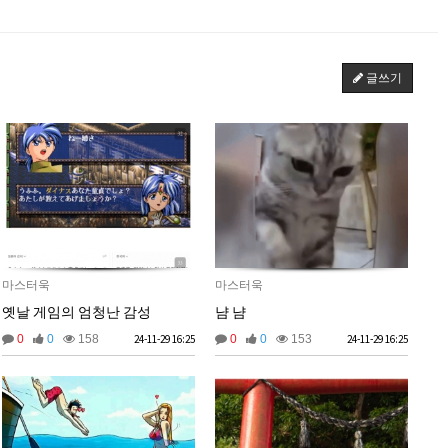
벌레세끼
그리고 내 ip안푸냐ㅡㅡㅋ
10:59:00
마스터욱
풀거믄 걸었겠냐
11:04:21
2025년 09월 19일 금요일
글쓰기
비회원67de1qasc4tnqvqv155pp4l5if
워워
20:08:16
2025년 09월 22일 월요일
벌레세끼
원투원투
16:11:47
2026년 01월 03일 토요일
비회원7dck40vnii67gh999kiubtnpip
1명
14:37:56
2026년 01월 21일 수요일
마스터욱
마스터욱
비회원86967n2tb0iacdl6lpcidp6hm1
욜로PC방
15:38:57
옛날 게임의 엄청난 감성
냠 냠
0
0
158
24-11-29 16:25
0
0
153
24-11-29 16:25
2026년 03월 10일 화요일
비회원8e48be417jjo2ju090lv65fnf5
ㅎ2
10:41:14
비회원8e48be417jjo2ju090lv65fnf5
이게 모꼬
10:41:21
비회원8e48be417jjo2ju090lv65fnf5
일본인이 카레가 맛있으면 하는말은?
10:41:52