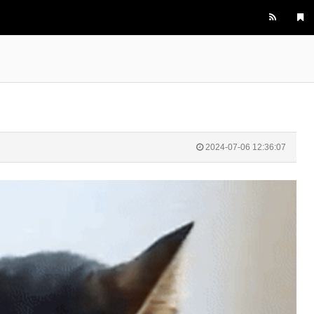
2025년 06월 10일 화요일
비회원peqihr6cvpdog3j6f5tc63d79d
여기 글리젠
10:09:19
비회원peqihr6cvpdog3j6f5tc63d79d
활발함?
10:09:20
비회원peqihr6cvpdog3j6f5tc63d79d
근데 사람이 없구나
10:09:28
마스터욱
13:33:09
2024-07-06 12:36:07
2025년 06월 12일 목요일
비회원7a6qtr60coq9fkscsclskqc1jj
오
16:35:06
비회원7a6qtr60coq9fkscsclskqc1jj
업비트 공지 크롤링 관심잇슴미다
16:45:03
비회원7a6qtr60coq9fkscsclskqc1jj
근데 cdn 별로 배포다를거라 폴링하는것도 돈
16:45:27
많이 들듯한
비회원7a6qtr60coq9fkscsclskqc1jj
350개인가 엣지 노드 다 다른곳에 잇는데
16:45:42
비회원7a6qtr60coq9fkscsclskqc1jj
cache kill 해서 가져오는것도 안먹히게 cloudf
16:46:08
lare 에서 설정할수 있어서
비회원7a6qtr60coq9fkscsclskqc1jj
외국에서는 어떻게 100~500ms 단위로 가져
16:46:23
오는지 참...