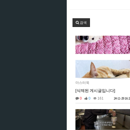
검색
마스터욱
[삭제된 게시글입니다]
0
0
161
24-11-29 16: