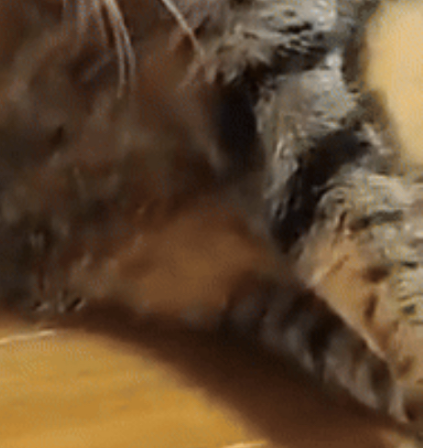
위인데 해외에서는 100ms 단위로 집계되었거
11:41:46
든요
마스터욱
1/10초군요
11:42:11
비회원7a6qtr60coq9fkscsclskqc1jj
넵 맞습니다... 그쪽은 그냥 cdn 들 다 가져오
는 기술이 있거나 클러스터링 했거나, 토렌트
11:42:47
같은 시스템으로 모바일에 배치하고 isp 부분
으로 수집하는 것 같긴합니다
마스터욱
굉장하군요
11:43:21
비회원7a6qtr60coq9fkscsclskqc1jj
wireshark 로 패킷분석도 해봣는데 session k
ey 도 발급 없이 이런거 보면 그냥 cdn 에 의
11:44:20
존한 공지사항인듯합니다
비회원7a6qtr60coq9fkscsclskqc1jj
back, front, infra 다 cdn 에 한번에 배포되는
듯해서 업비트팀은 공지사항팀에서 db 부터
11:44:59
가 건드는듯
비회원7a6qtr60coq9fkscsclskqc1jj
엔진쪽은 변화가 그냥 수분에서 몇시간 차이
11:45:31
나고, 그냥 별개 팀인듯함미다
비회원7a6qtr60coq9fkscsclskqc1jj
한국에서 합법적인 선에서 크롤링하는건 한계
11:52:51
가 너무 크내요....
비회원7a6qtr60coq9fkscsclskqc1jj
욱님 엄청 많은걸 개발하셧네요 ㄷㄷ 리스펙
11:55:45
트합니다
마스터욱
과찬이십니다 감사합니당
11:57:56
비회원7a6qtr60coq9fkscsclskqc1jj
욱님은 요즘도 개발공부하시나요?
12:04:09