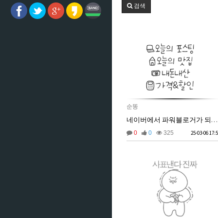
검색
순똥
네이버에서 파워블로거가 되기 위한 방법
0
0
325
25-03-06 17: