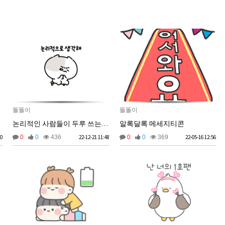
똘똘이
똘똘이
논리적인 사람들이 두루 쓰는 이모티콘
알록달록 메세지티콘
50
0
0
436
22-12-21 11:48
0
0
369
22-05-16 12:56