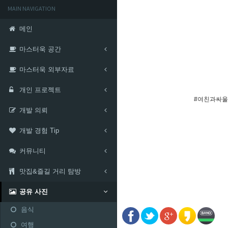
MAIN NAVIGATION
메인
마스터욱 공간
마스터욱 외부자료
개인 프로젝트
#여친과싸울
개발 의뢰
개발 경험 Tip
커뮤니티
맛집&즐길 거리 탐방
공유 사진
음식
여행