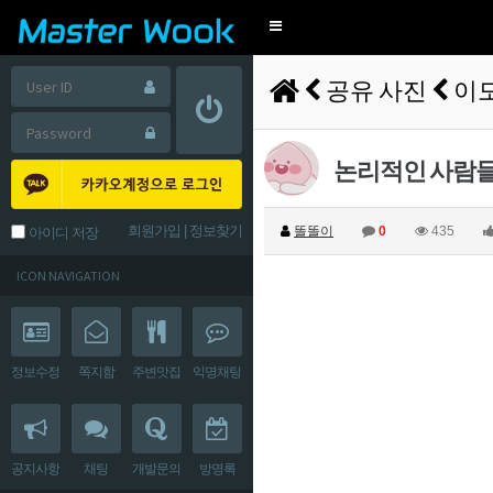
Toggle
navigation
공유 사진
이
논리적인 사람들
회원가입
|
정보찾기
똘똘이
0
435
아이디 저장
ICON NAVIGATION
정보수정
쪽지함
주변맛집
익명채팅
공지사항
채팅
개발문의
방명록