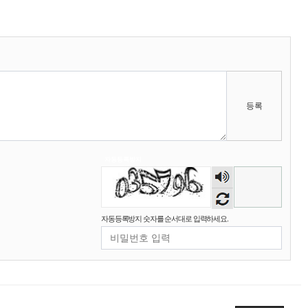
2025년 09월 22일 월요일
벌레세끼
원투원투
16:11:47
2026년 01월 03일 토요일
비회원7dck40vnii67gh999kiubtnpip
1명
14:37:56
2026년 01월 21일 수요일
등록
비회원86967n2tb0iacdl6lpcidp6hm1
욜로PC방
15:38:57
2026년 03월 10일 화요일
자동등록방지
숫자
비회원8e48be417jjo2ju090lv65fnf5
ㅎ2
10:41:14
음성
비회원8e48be417jjo2ju090lv65fnf5
이게 모꼬
10:41:21
듣기
비회원8e48be417jjo2ju090lv65fnf5
일본인이 카레가 맛있으면 하는말은?
10:41:52
자동등록방지 숫자를 순서대로 입력하세요.
비회원8e48be417jjo2ju090lv65fnf5
와 카레 마시따!
10:41:56
마스터욱
카레 존마탱구리징 헤헤
11:58:03
2026년 05월 21일 목요일
비회원9tru8ld4qjt3dvl7a9mj7gn808
hk
17:25:29