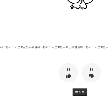
때쓰는이모티콘 #남친과싸울때쓰는이모티콘 #논리적인사람들이쓰는이모티콘 #논리왕
0
0
목록