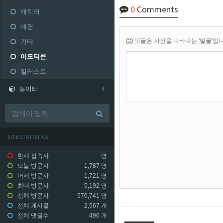
0
Comments
캐릭터
배경
댓글은 자신을 나타내는 '얼굴'입니다.
기타
이모티콘
일러스트
놀이터
SITE STATISTICS
현재 접속자
-
명
오늘 방문자
1,787 명
어제 방문자
1,721 명
최대 방문자
5,192 명
전체 방문자
570,741 명
전체 게시물
2,567 개
전체 댓글수
496 개