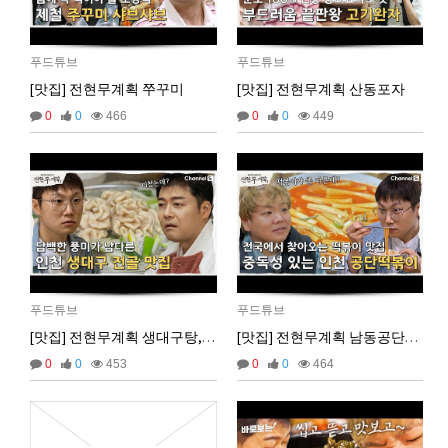
2025년 07월 16일 수요일
비회원rs68c0ijkc5rlcc0q4euob9mt5
선생님, 그럽 업비트 공지사항은 분단위로 해야 하
푸드튜브
푸드튜브
18:26:50
나요?
[맛집] 전현무계획 쭈꾸미
[맛집] 전현무계획 산동포자
마스터욱
19:33:05
0
0
466
0
0
449
2025년 09월 05일 금요일
마스터욱
푸드튜브
푸드튜브
[맛집] 전현무계획 생대구탕, 용인정
[맛집] 전현무계획 남동공단떡볶이
0
0
453
0
0
464
02:57:17