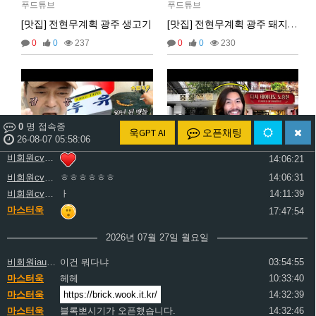
푸드튜브
푸드튜브
비회원cv1rccvcel78c8euddvjfsl49j
ㅏ
14:01:47
[맛집] 전현무계획 광주 생고기
[맛집] 전현무계획 광주 돼지찌개
비회원cv1rccvcel78c8euddvjfsl49j
ㅏ
14:01:49
0
0
237
0
0
230
비회원cv1rccvcel78c8euddvjfsl49j
ㅏ
14:01:50
비회원cv1rccvcel78c8euddvjfsl49j
ㅏ
14:01:52
비회원cv1rccvcel78c8euddvjfsl49j
14:02:06
비회원cv1rccvcel78c8euddvjfsl49j
14:02:11
비회원cv1rccvcel78c8euddvjfsl49j
14:02:14
0
명 접속중
욱GPT AI
오픈채팅
비회원cv1rccvcel78c8euddvjfsl49j
26-08-07 05:58:06
14:06:19
비회원cv1rccvcel78c8euddvjfsl49j
14:06:21
비회원cv1rccvcel78c8euddvjfsl49j
ㅎㅎㅎㅎㅎㅎ
14:06:31
푸드튜브
푸드튜브
비회원cv1rccvcel78c8euddvjfsl49j
ㅏ
14:11:39
[맛집] 전현무계획 광주 두유 콩물획 광주 두유 콩물
[맛집] 홍철책빵
마스터욱
17:47:54
0
0
209
0
0
205
2026년 07월 27일 월요일
글쓰기
비회원iau357cgt389v44tjr9dqb2ml0
이건 뭐다냐
03:54:55
마스터욱
헤헤
10:33:40
1
2
3
4
5
마스터욱
https://brick.wook.it.kr/
14:32:39
마스터욱
블록뽀시기가 오픈했습니다.
14:32:46