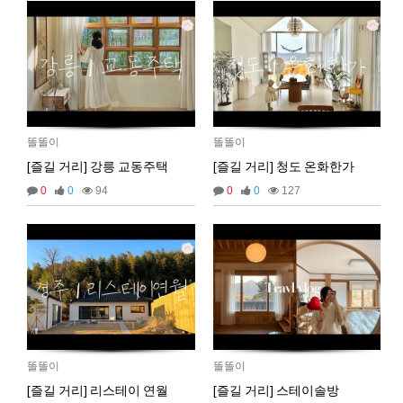
마스터욱
서울같은소리하구있넹
04:20:58
2025년 09월 18일 목요일
벌레세끼
어서와라
10:58:34
벌레세끼
그리고 내 ip안푸냐ㅡㅡㅋ
10:59:00
마스터욱
풀거믄 걸었겠냐
11:04:21
똘똘이
똘똘이
2025년 09월 19일 금요일
[즐길 거리] 강릉 교동주택
[즐길 거리] 청도 온화한가
비회원67de1qasc4tnqvqv155pp4l5if
워워
20:08:16
0
0
94
0
0
127
2025년 09월 22일 월요일
벌레세끼
원투원투
16:11:47
2026년 01월 03일 토요일
비회원7dck40vnii67gh999kiubtnpip
1명
14:37:56
2026년 01월 21일 수요일
똘똘이
똘똘이
비회원86967n2tb0iacdl6lpcidp6hm1
욜로PC방
15:38:57
[즐길 거리] 리스테이 연월
[즐길 거리] 스테이솔방