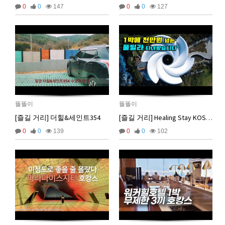
2026년 03월 10일 화요일
0
0
147
0
0
127
비회원8e48be417jjo2ju090lv65fnf5
ㅎ2
10:41:14
비회원8e48be417jjo2ju090lv65fnf5
이게 모꼬
10:41:21
비회원8e48be417jjo2ju090lv65fnf5
일본인이 카레가 맛있으면 하는말은?
10:41:52
비회원8e48be417jjo2ju090lv65fnf5
와 카레 마시따!
10:41:56
마스터욱
카레 존마탱구리징 헤헤
11:58:03
2026년 05월 21일 목요일
비회원9tru8ld4qjt3dvl7a9mj7gn808
hk
17:25:29
똘똘이
똘똘이
[즐길 거리] 더힐&세인트354
[즐길 거리] Healing Stay KOSMOS 힐링 스테이 코스모스
2026년 06월 29일 월요일
0
0
139
0
0
102
비회원cv1rccvcel78c8euddvjfsl49j
ㅣ
13:55:14
비회원cv1rccvcel78c8euddvjfsl49j
ㅏㅏㅏㅏㅏㅏㅏㅏㅏㅏㅏ
13:55:19
비회원cv1rccvcel78c8euddvjfsl49j
ㅏ
13:55:22
비회원cv1rccvcel78c8euddvjfsl49j
13:55:34
비회원cv1rccvcel78c8euddvjfsl49j
13:55:34
비회원cv1rccvcel78c8euddvjfsl49j
13:55:34
비회원cv1rccvcel78c8euddvjfsl49j
ㅏ
14:01:40
비회원cv1rccvcel78c8euddvjfsl49j
ㅓ
14:01:45