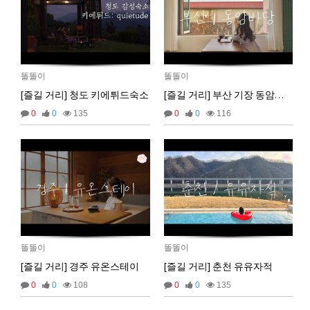
똘똘이
똘똘이
[즐길 거리] 청도 키에튀드숙소
[즐길 거리] 부산 기장 동암바당
0
0
135
0
0
116
마스터욱
애플 승인완료~
02:58:02
비회원68l9ghg8eneq0bsbgv6odmq3eh
까꿍
15:45:11
2025년 09월 07일 일요일
비회원5jfgkg80qb0i8rulqnv6b416pt
오픈채팅 문의남겨놨습니다
06:45:08
똘똘이
똘똘이
2025년 09월 12일 금요일
[즐길 거리] 경주 유온스테이
[즐길 거리] 춘천 유유자적
벌레세끼
서울 놀러와라
16:55:33
0
0
108
0
0
135
2025년 09월 13일 토요일