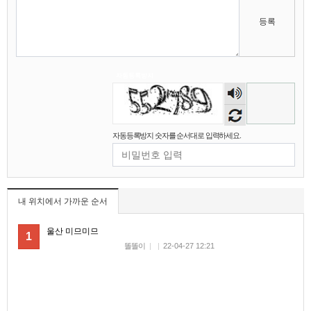
ta 가져오는듯해요
비회원7a6qtr60coq9fkscsclskqc1jj
넵 ㅜㅜ
11:40:58
등록
마스터욱
현실적으로 초단위 폴링으로는 실시간으로 공지사
11:41:06
항을 가져오지 못한게 현실입니다
비회원7a6qtr60coq9fkscsclskqc1jj
맞습니다.. 근데 국내 피드 텔레그램쪽은 초단위인
11:41:46
데 해외에서는 100ms 단위로 집계되었거든요
자동등록방지
숫자
마스터욱
1/10초군요
11:42:11
음성
비회원7a6qtr60coq9fkscsclskqc1jj
넵 맞습니다... 그쪽은 그냥 cdn 들 다 가져오는 기
술이 있거나 클러스터링 했거나, 토렌트같은 시스
듣기
11:42:47
템으로 모바일에 배치하고 isp 부분으로 수집하는
자동등록방지 숫자를 순서대로 입력하세요.
것 같긴합니다
마스터욱
굉장하군요
11:43:21
비회원7a6qtr60coq9fkscsclskqc1jj
wireshark 로 패킷분석도 해봣는데 session key 도
발급 없이 이런거 보면 그냥 cdn 에 의존한 공지사
11:44:20
내 위치에서 가까운 순서
항인듯합니다
비회원7a6qtr60coq9fkscsclskqc1jj
back, front, infra 다 cdn 에 한번에 배포되는듯해
서 업비트팀은 공지사항팀에서 db 부터 가 건드는
11:44:59
울산 미므미므
1
듯
똘똘이
|
|
22-04-27 12:21
비회원7a6qtr60coq9fkscsclskqc1jj
엔진쪽은 변화가 그냥 수분에서 몇시간 차이나고,
11:45:31
그냥 별개 팀인듯함미다
비회원7a6qtr60coq9fkscsclskqc1jj
한국에서 합법적인 선에서 크롤링하는건 한계가
11:52:51
너무 크내요....