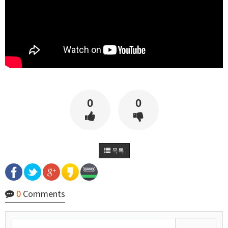
비회원7a6qtr60coq9fkscsclskqc1jj
350개인가 엣지 노드 다 다른곳에 잇는데
16:45:42
비회원7a6qtr60coq9fkscsclskqc1jj
cache kill 해서 가져오는것도 안먹히게 cloudflare
16:46:08
에서 설정할수 있어서
비회원7a6qtr60coq9fkscsclskqc1jj
외국에서는 어떻게 100~500ms 단위로 가져오는
16:46:23
지 참...
비회원7a6qtr60coq9fkscsclskqc1jj
350개의 컴퓨터를 cloudflare 있는 지역에 다 뿌려
16:47:02
놓고 돌리면 되나
비회원7a6qtr60coq9fkscsclskqc1jj
cloudflare worker로 배포햇나 .....
17:44:18
2025년 06월 13일 금요일
0
0
마스터욱
아마존 aws 서버 수십/수백개를 돌려서 하는 사람
08:40:11
도 보긴 봤습니다.
마스터욱
cache 먹는거랑, ben 차단 당하기 때문에 어쩔수
08:40:31
없죠
목록
비회원7a6qtr60coq9fkscsclskqc1jj
aws ip range 는 공개되어 있어서 막기 너무 쉬울
11:39:53
것 같아요
비회원7a6qtr60coq9fkscsclskqc1jj
cache miss 되도 cdn 마다 배포시간이 다를수도
11:40:21
있죠
0
Comments
마스터욱
그렇군요 난이도가 낮지 않아요
11:40:32
비회원7a6qtr60coq9fkscsclskqc1jj
cloudflare workers 같은거 쓰면
11:40:35
비회원7a6qtr60coq9fkscsclskqc1jj
api 도 push 방식되서 배포시간마다 api 도 다른 da
11:40:55