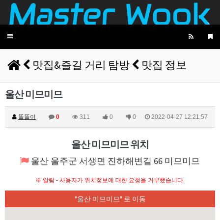
Toggle
navigation
맛집&즐길 거리 탐방
맛집 정보
울산 미므미므
똘똘이
0
311
0
0
2022-04-27 12:21:57
울산 미므미므 위치
울산 울주군 서생면 진하해변길 66 미므미므
※ 알림 - 사용자가 위치정보에 대한 요청을 거부했습니다.
"울산 미므미므" 로 이동