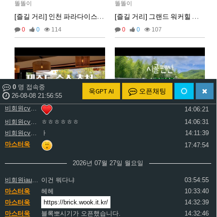
똘똘이
똘똘이
비회원cv1rccvcel78c8euddvjfsl49j
ㅏ
14:01:47
[즐길 거리] 인천 파라다이스시티
[즐길 거리] 그랜드 워커힐 서울
비회원cv1rccvcel78c8euddvjfsl49j
ㅏ
14:01:49
0
0
114
0
0
107
비회원cv1rccvcel78c8euddvjfsl49j
ㅏ
14:01:50
비회원cv1rccvcel78c8euddvjfsl49j
ㅏ
14:01:52
비회원cv1rccvcel78c8euddvjfsl49j
14:02:06
비회원cv1rccvcel78c8euddvjfsl49j
14:02:11
비회원cv1rccvcel78c8euddvjfsl49j
14:02:14
0
명 접속중
욱GPT AI
오픈채팅
비회원cv1rccvcel78c8euddvjfsl49j
26-08-08 21:56:56
14:06:19
비회원cv1rccvcel78c8euddvjfsl49j
14:06:21
비회원cv1rccvcel78c8euddvjfsl49j
ㅎㅎㅎㅎㅎㅎ
14:06:31
똘똘이
똘똘이
비회원cv1rccvcel78c8euddvjfsl49j
ㅏ
14:11:39
[즐길 거리] 제주 신창여관
[즐길 거리] 사시장청
마스터욱
17:47:54
0
0
729
0
0
113
2026년 07월 27일 월요일
글쓰기
비회원iau357cgt389v44tjr9dqb2ml0
이건 뭐다냐
03:54:55
마스터욱
헤헤
10:33:40
1
2
3
마스터욱
https://brick.wook.it.kr/
14:32:39
마스터욱
블록뽀시기가 오픈했습니다.
14:32:46