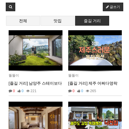
글쓰기
2025년 06월 23일 월요일
비회원h2886he6tavaqo5gfcutpauv7a
아 업비트
16:53:42
전체
맛집
즐길 거리
비회원h2886he6tavaqo5gfcutpauv7a
어캐하노
16:53:43
비회원h2886he6tavaqo5gfcutpauv7a
ㅅㅂ
16:53:44
비회원h2886he6tavaqo5gfcutpauv7a
왜안되ㄴ노
16:53:48
마스터욱
18:04:17
2025년 06월 27일 금요일
벌레세끼
ㅡ.,ㅡ
09:50:02
벌레세끼
불금 모닝!
09:50:12
똘똘이
똘똘이
[즐길 거리] 남양주 스테이보다
[즐길 거리] 제주 어쩌다영락
2025년 07월 03일 목요일
0
0
221
0
0
265
비회원dv2usu9hbebam2evg87nl8ufh5
안녕하세요!
19:24:15
비회원dv2usu9hbebam2evg87nl8ufh5
업비트 공지 크롤링 개발하다가 여기 블로그를 발
19:24:33
견했네요!
비회원dv2usu9hbebam2evg87nl8ufh5
혹시 크롤링을 ms단위로 하시는분들도 계실까요?
19:24:47
비회원dv2usu9hbebam2evg87nl8ufh5
제 한계는 초단위네요...
19:24:54
마스터욱
초단위도 힘듭겁니다. 대부분 벤당해요
20:43:23