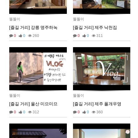
2025년 07월 16일 수요일
비회원rs68c0ijkc5rlcc0q4euob9mt5
선생님, 그럽 업비트 공지사항은 분단위로 해야 하
똘똘이
똘똘이
18:26:50
나요?
[즐길 거리] 강릉 명주하녹
[즐길 거리] 제주 낙천집
마스터욱
19:33:05
0
0
260
0
0
311
2025년 09월 05일 금요일
마스터욱
똘똘이
똘똘이
[즐길 거리] 울산 미므미므
[즐길 거리] 제주 폴개우영
0
0
312
0
0
360
02:57:17