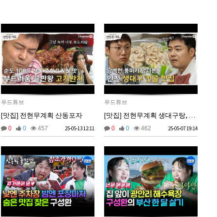
비회원67de1qasc4tnqvqv155pp4l5if
워워
20:08:16
2025년 09월 22일 월요일
벌레세끼
원투원투
16:11:47
2026년 01월 03일 토요일
비회원7dck40vnii67gh999kiubtnpip
1명
14:37:56
2026년 01월 21일 수요일
푸드튜브
푸드튜브
비회원86967n2tb0iacdl6lpcidp6hm1
욜로PC방
15:38:57
[맛집] 전현무계획 산동포자
[맛집] 전현무계획 생대구탕, 용인정
0
0
457
25-05-13 12:11
0
0
462
25-05-07 19:14
2026년 03월 10일 화요일
비회원8e48be417jjo2ju090lv65fnf5
ㅎ2
10:41:14
비회원8e48be417jjo2ju090lv65fnf5
이게 모꼬
10:41:21
비회원8e48be417jjo2ju090lv65fnf5
일본인이 카레가 맛있으면 하는말은?
10:41:52
비회원8e48be417jjo2ju090lv65fnf5
와 카레 마시따!
10:41:56
마스터욱
카레 존마탱구리징 헤헤
11:58:03
2026년 05월 21일 목요일