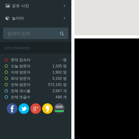
공유 사진
놀이터
SITE STATISTICS
현재 접속자
-
명
오늘 방문자
1,335 명
어제 방문자
1,902 명
최대 방문자
5,192 명
전체 방문자
572,191 명
전체 게시물
2,567 개
전체 댓글수
496 개