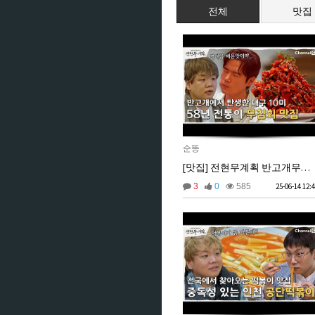
전체
맛집
순똥
[맛집] 전현무계획 반고개무침회 호남원조식당
3
0
585
25-06-14 12: