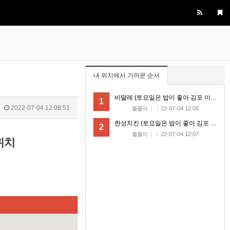
비회원7a6qtr60coq9fkscsclskqc1jj
넵 맞습니다... 그쪽은 그냥 cdn 들 다 가져오
는 기술이 있거나 클러스터링 했거나, 토렌트
11:42:47
같은 시스템으로 모바일에 배치하고 isp 부분
으로 수집하는 것 같긴합니다
마스터욱
굉장하군요
11:43:21
비회원7a6qtr60coq9fkscsclskqc1jj
wireshark 로 패킷분석도 해봣는데 session k
ey 도 발급 없이 이런거 보면 그냥 cdn 에 의
11:44:20
존한 공지사항인듯합니다
내 위치에서 가까운 순서
비회원7a6qtr60coq9fkscsclskqc1jj
back, front, infra 다 cdn 에 한번에 배포되는
듯해서 업비트팀은 공지사항팀에서 db 부터
11:44:59
비딸레 (토요일은 밥이 좋아 김포 이탈리아 가정식 파스타)
1
가 건드는듯
2022-07-04 12:08:51
똘똘이
|
|
22-07-04 12:08
비회원7a6qtr60coq9fkscsclskqc1jj
엔진쪽은 변화가 그냥 수분에서 몇시간 차이
11:45:31
한성치킨 (토요일은 밥이 좋아 김포 전국 5대 치킨)
나고, 그냥 별개 팀인듯함미다
2
똘똘이
|
|
22-07-04 12:07
비회원7a6qtr60coq9fkscsclskqc1jj
한국에서 합법적인 선에서 크롤링하는건 한계
위치
11:52:51
가 너무 크내요....
비회원7a6qtr60coq9fkscsclskqc1jj
욱님 엄청 많은걸 개발하셧네요 ㄷㄷ 리스펙
11:55:45
트합니다
마스터욱
과찬이십니다 감사합니당
11:57:56
비회원7a6qtr60coq9fkscsclskqc1jj
욱님은 요즘도 개발공부하시나요?
12:04:09
마스터욱
만들어야 되는게, 공부를 해야 하는거라면 하
12:05:49
는 편입니닷
비회원7a6qtr60coq9fkscsclskqc1jj
그렇군요 저도 비슷한것 같내여
12:07:14