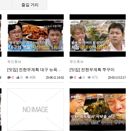
즐길 거리
푸드튜브
푸드튜브
[맛집] 전현무계획 대구 뉴욕치킨
[맛집] 전현무계획 쭈꾸미
48
0
0
406
25-06-11 14:02
0
0
471
25-05-13 12:17