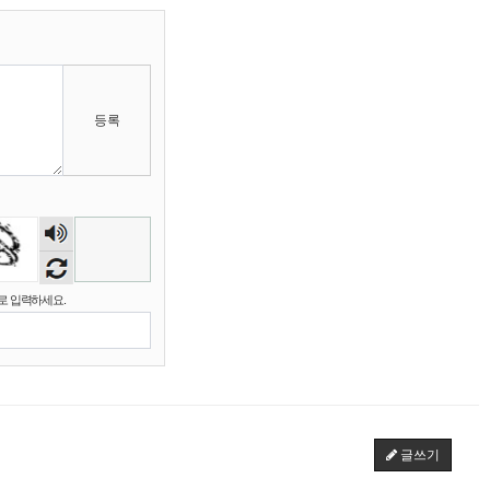
마스터욱
애플 승인완료~
02:58:02
비회원68l9ghg8eneq0bsbgv6odmq3eh
까꿍
15:45:11
등록
2025년 09월 07일 일요일
비회원5jfgkg80qb0i8rulqnv6b416pt
오픈채팅 문의남겨놨습니다
06:45:08
2025년 09월 12일 금요일
숫자
벌레세끼
서울 놀러와라
16:55:33
음성
듣기
2025년 09월 13일 토요일
로 입력하세요.
마스터욱
서울같은소리하구있넹
04:20:58
2025년 09월 18일 목요일
벌레세끼
어서와라
10:58:34
벌레세끼
그리고 내 ip안푸냐ㅡㅡㅋ
10:59:00
마스터욱
풀거믄 걸었겠냐
11:04:21
글쓰기
2025년 09월 19일 금요일