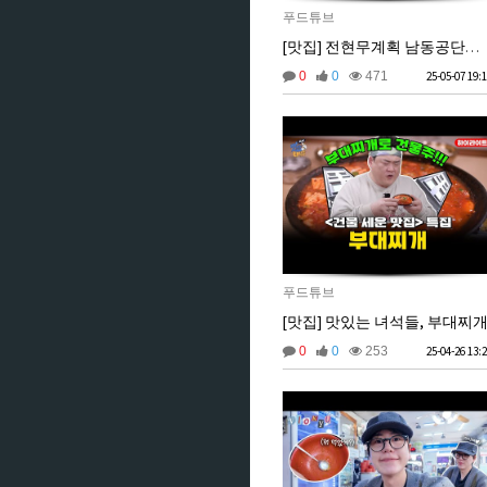
푸드튜브
[맛집] 전현무계획 남동공단떡볶이
0
0
471
25-05-07 19:
푸드튜브
[맛집] 맛있는 녀석들, 부대찌
0
0
253
25-04-26 13: