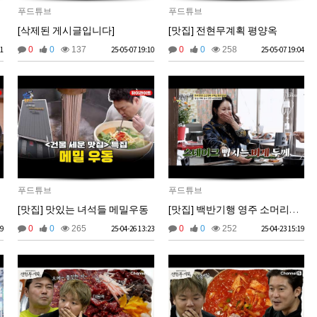
푸드튜브
푸드튜브
[삭제된 게시글입니다]
[맛집] 전현무계획 평양옥
11
0
0
137
25-05-07 19:10
0
0
258
25-05-07 19:04
푸드튜브
푸드튜브
개
[맛집] 맛있는 녀석들 메밀우동
[맛집] 백반기행 영주 소머리국밥
29
0
0
265
25-04-26 13:23
0
0
252
25-04-23 15:19