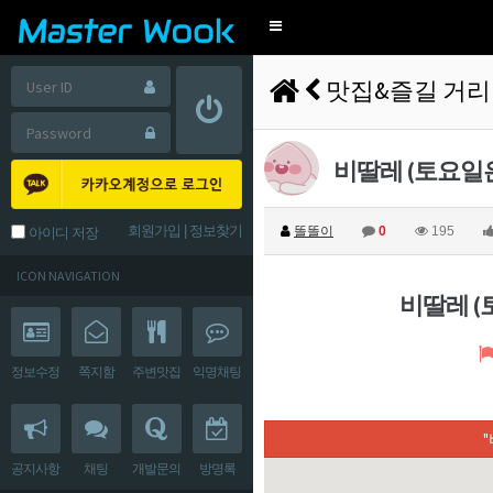
Toggle
navigation
맛집&즐길 거리
비딸레 (토요일은
회원가입
|
정보찾기
똘똘이
0
195
아이디 저장
ICON NAVIGATION
비딸레 (
정보수정
쪽지함
주변맛집
익명채팅
공지사항
채팅
개발문의
방명록