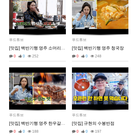
벌레세끼
원투원투
16:11:47
2026년 01월 03일 토요일
비회원7dck40vnii67gh999kiubtnpip
1명
14:37:56
2026년 01월 21일 수요일
푸드튜브
푸드튜브
비회원86967n2tb0iacdl6lpcidp6hm1
욜로PC방
15:38:57
[맛집] 백반기행 영주 소머리국밥
[맛집] 백반기행 영주 청국장
2026년 03월 10일 화요일
0
0
252
0
0
248
비회원8e48be417jjo2ju090lv65fnf5
ㅎ2
10:41:14
비회원8e48be417jjo2ju090lv65fnf5
이게 모꼬
10:41:21
비회원8e48be417jjo2ju090lv65fnf5
일본인이 카레가 맛있으면 하는말은?
10:41:52
비회원8e48be417jjo2ju090lv65fnf5
와 카레 마시따!
10:41:56
마스터욱
카레 존마탱구리징 헤헤
11:58:03
2026년 05월 21일 목요일
비회원9tru8ld4qjt3dvl7a9mj7gn808
hk
17:25:29
푸드튜브
푸드튜브
[맛집] 백반기행 영주 한우갈빗살
[맛집] 규현의 수봉반점
2026년 06월 29일 월요일
0
0
188
0
0
197
비회원cv1rccvcel78c8euddvjfsl49j
ㅣ
13:55:14