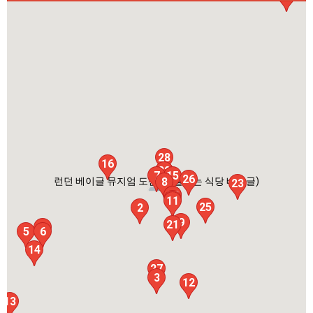
28
16
18
22
7
15
26
런던 베이글 뮤지엄 도산점 (줄서는 식당 베이글)
8
23
20
1
19
11
25
2
9
21
4
5
6
14
27
3
12
13