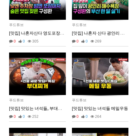
2025년 09월 07일 일요일
비회원5jfgkg80qb0i8rulqnv6b416pt
오픈채팅 문의남겨놨습니다
06:45:08
푸드튜브
푸드튜브
2025년 09월 12일 금요일
[맛집] 나혼자산다 영도포장마차거리
[맛집] 나혼자 산다 광안리 치즈버거
벌레세끼
서울 놀러와라
16:55:33
0
0
305
0
0
269
2025년 09월 13일 토요일
마스터욱
서울같은소리하구있넹
04:20:58
2025년 09월 18일 목요일
벌레세끼
어서와라
10:58:34
벌레세끼
그리고 내 ip안푸냐ㅡㅡㅋ
10:59:00
마스터욱
풀거믄 걸었겠냐
11:04:21
푸드튜브
푸드튜브
2025년 09월 19일 금요일
[맛집] 맛있는 녀석들, 부대찌개
[맛집] 맛있는 녀석들 메밀우동
비회원67de1qasc4tnqvqv155pp4l5if
워워
20:08:16
0
0
252
0
0
264
2025년 09월 22일 월요일