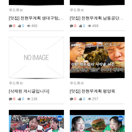
포남사이곤 (맛집의 옆집 쌀국수)
27
푸드튜브
푸드튜브
똘똘이
|
|
22-04-18 14:12
[맛집] 전현무계획 생대구탕, 용인정
[맛집] 전현무계획 남동공단떡볶이
압구정진주 (맛있는 녀석들 372회 삼겹살)
28
똘똘이
|
|
22-04-11 11:50
0
0
460
0
0
469
02:57:17
푸드튜브
푸드튜브
[삭제된 게시글입니다]
[맛집] 전현무계획 평양옥
0
0
136
0
0
257
마스터욱
애플 승인완료~
02:58:02
비회원68l9ghg8eneq0bsbgv6odmq3eh
까꿍
15:45:11