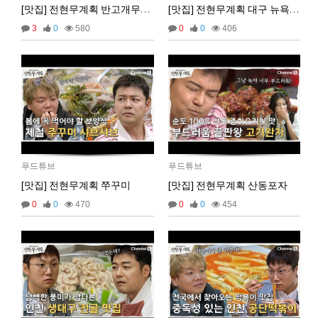
선데이 버거 클럽 (줄서는 식당 햄버거)
[맛집] 전현무계획 반고개무침회 호남원조식당
[맛집] 전현무계획 대구 뉴욕치킨
2025년 07월 03일 목요일
18
똘똘이
|
|
22-10-17 12:27
3
0
580
0
0
406
비회원dv2usu9hbebam2evg87nl8ufh5
안녕하세요!
19:24:15
웍셔너리 (줄서는 식당 몽골리안비프)
19
비회원dv2usu9hbebam2evg87nl8ufh5
업비트 공지 크롤링 개발하다가 여기 블로그를 발
19:24:33
똘똘이
|
|
22-10-17 12:13
견했네요!
비회원dv2usu9hbebam2evg87nl8ufh5
카페 노티드 청담 (줄서는 식당 도넛)
혹시 크롤링을 ms단위로 하시는분들도 계실까요?
19:24:47
20
똘똘이
|
|
22-10-17 12:11
비회원dv2usu9hbebam2evg87nl8ufh5
제 한계는 초단위네요...
19:24:54
마스터욱
초단위도 힘듭겁니다. 대부분 벤당해요
20:43:23
해목 논현점 (줄서는 식당 장어덮밥)
21
똘똘이
|
|
22-10-17 12:10
2025년 07월 16일 수요일
선데이 버거 클럽 (토요일은 밥이 좋아 강남 수제버거)
22
비회원rs68c0ijkc5rlcc0q4euob9mt5
선생님, 그럽 업비트 공지사항은 분단위로 해야 하
똘똘이
|
|
22-09-15 11:47
푸드튜브
푸드튜브
18:26:50
나요?
[맛집] 전현무계획 쭈꾸미
[맛집] 전현무계획 산동포자
고기준 (토요일은 밥이 좋아 강남 안심 샤토브리앙)
마스터욱
23
19:33:05
똘똘이
|
|
22-07-21 12:18
0
0
470
0
0
454
2025년 09월 05일 금요일
호별관 (토요일은 밥이 좋아 강남 카이센동)
24
똘똘이
|
|
22-07-21 12:15
마스터욱
애리아 (나혼자산다 산다라박 코스요리)
25
똘똘이
|
|
22-07-18 11:14
피규어뮤지엄w
26
똘똘이
|
|
22-04-19 11:27