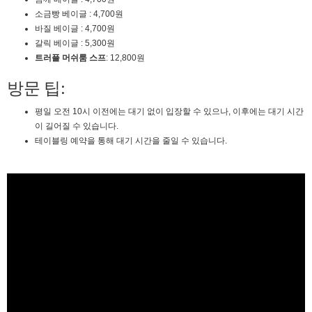
소금빵 베이글 : 4,700원
바질 베이글 : 4,700원
갈릭 베이글 : 5,300원
트러플 머쉬룸 스프
: 12,800원
방문 팁:
평일 오전 10시 이전에는 대기 없이 입장할 수 있으나, 이후에는 대기 시간
이 길어질 수 있습니다.
테이블링 예약을 통해 대기 시간을 줄일 수 있습니다.
2025년 06월 10일 화요일
비회원peqihr6cvpdog3j6f5tc63d79d
여기 글리젠
10:09:19
비회원peqihr6cvpdog3j6f5tc63d79d
활발함?
10:09:20
비회원peqihr6cvpdog3j6f5tc63d79d
근데 사람이 없구나
10:09:28