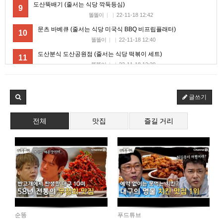
도산뚝배기 (줄서는 식당 깍둑등심)
9
마스터욱
접속로봇이 왤케 많징...
02:31:55
똘똘이
|
|
22-11-18 12:42
문츠 바베큐 (줄서는 식당 미국식 BBQ 비프립플래터)
2025년 06월 16일 월요일
10
똘똘이
|
|
22-11-18 12:40
비회원7a6qtr60coq9fkscsclskqc1jj
저는 아님다
18:25:13
도산분식 도산공원점 (줄서는 식당 떡볶이 세트)
11
마스터욱
아직 계셨군용
19:41:53
똘똘이
|
|
22-11-18 12:39
비회원7a6qtr60coq9fkscsclskqc1jj
넵
19:45:06
옥면가 논현지점 (줄서는 식당 우사골올큰옥면)
12
비회원7a6qtr60coq9fkscsclskqc1jj
아 ㅜㅜ vps 도 아닌가
19:45:27
똘똘이
|
|
22-11-18 12:34
글쓰기
2025년 06월 23일 월요일
신사약방 (줄서는 식당 숙성 돼지고기)
13
똘똘이
|
|
22-11-18 12:21
비회원h2886he6tavaqo5gfcutpauv7a
아 업비트
16:53:42
전체
맛집
즐길 거리
달래해장 신사직영점 (줄서는 식당 해장국 낙지볶음 육전)
비회원h2886he6tavaqo5gfcutpauv7a
어캐하노
16:53:43
14
똘똘이
|
|
22-11-18 12:20
비회원h2886he6tavaqo5gfcutpauv7a
ㅅㅂ
16:53:44
비회원h2886he6tavaqo5gfcutpauv7a
왜안되ㄴ노
16:53:48
피자덕후 피자힙(줄서는 식당 피자)
15
마스터욱
똘똘이
|
|
22-11-18 11:51
18:04:17
무탄 (줄서는 식당 스테이크 트러플 짜장면)
16
2025년 06월 27일 금요일
똘똘이
|
|
22-10-17 12:33
벌레세끼
ㅡ.,ㅡ
09:50:02
한미옥 (줄서는 식당 차돌구절판)
17
벌레세끼
불금 모닝!
09:50:12
똘똘이
|
|
22-10-17 12:29
순똥
푸드튜브