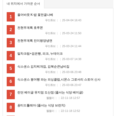
내 위치에서 가까운 순서
항인듯합니다
비회원7a6qtr60coq9fkscsclskqc1jj
back, front, infra 다 cdn 에 한번에 배포되는듯해
서 업비트팀은 공지사항팀에서 db 부터 가 건드는
11:44:59
올어바웃 K-밥 꽃전골나베
1
듯
푸드튜브
|
|
25-04-04 16:43
비회원7a6qtr60coq9fkscsclskqc1jj
엔진쪽은 변화가 그냥 수분에서 몇시간 차이나고,
11:45:31
전현무계획 호루몬
2
그냥 별개 팀인듯함미다
푸드튜브
|
|
25-03-24 11:50
비회원7a6qtr60coq9fkscsclskqc1jj
한국에서 합법적인 선에서 크롤링하는건 한계가
11:52:51
너무 크내요....
전현무계획 진미평양냉면
3
비회원7a6qtr60coq9fkscsclskqc1jj
욱님 엄청 많은걸 개발하셧네요 ㄷㄷ 리스펙트합
푸드튜브
|
|
25-03-24 11:44
11:55:45
니다
말차크림+검은빵, 피크, 누데이크
4
마스터욱
과찬이십니다 감사합니당
11:57:56
푸드튜브
|
|
25-03-07 14:38
비회원7a6qtr60coq9fkscsclskqc1jj
욱님은 요즘도 개발공부하시나요?
12:04:09
식스센스 김치찌개집, 김북순큰남비집
5
마스터욱
만들어야 되는게, 공부를 해야 하는거라면 하는 편
12:05:49
푸드튜브
|
|
25-03-06 23:48
입니닷
비회원7a6qtr60coq9fkscsclskqc1jj
식스센스 붕어빵 파는 피싱클럽,시몬스 그로서리 스토어 신사
그렇군요 저도 비슷한것 같내여
12:07:14
6
푸드튜브
|
|
25-03-06 23:47
비회원7a6qtr60coq9fkscsclskqc1jj
초초초고성능 크롤러를 만들겁니다
12:07:28
비회원7a6qtr60coq9fkscsclskqc1jj
ddd fsm dod ecs 를 녹인
12:07:51
런던 베이글 뮤지엄 도산점 (줄서는 식당 베이글)
7
마스터욱
12:07:54
똘똘이
|
|
22-11-18 12:57
비회원7a6qtr60coq9fkscsclskqc1jj
12:08:10
꽁티드툴레아 (줄서는 식당 브런치)
8
똘똘이
|
|
22-11-18 12:52
2025년 06월 15일 일요일