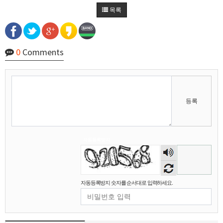
없죠
목록
비회원7a6qtr60coq9fkscsclskqc1jj
aws ip range 는 공개되어 있어서 막기 너무 쉬울
11:39:53
것 같아요
비회원7a6qtr60coq9fkscsclskqc1jj
cache miss 되도 cdn 마다 배포시간이 다를수도
11:40:21
있죠
0
Comments
마스터욱
그렇군요 난이도가 낮지 않아요
11:40:32
비회원7a6qtr60coq9fkscsclskqc1jj
cloudflare workers 같은거 쓰면
11:40:35
비회원7a6qtr60coq9fkscsclskqc1jj
api 도 push 방식되서 배포시간마다 api 도 다른 da
11:40:55
ta 가져오는듯해요
비회원7a6qtr60coq9fkscsclskqc1jj
넵 ㅜㅜ
11:40:58
등록
마스터욱
현실적으로 초단위 폴링으로는 실시간으로 공지사
11:41:06
항을 가져오지 못한게 현실입니다
비회원7a6qtr60coq9fkscsclskqc1jj
맞습니다.. 근데 국내 피드 텔레그램쪽은 초단위인
11:41:46
데 해외에서는 100ms 단위로 집계되었거든요
자동등록방지
숫자
마스터욱
1/10초군요
11:42:11
음성
비회원7a6qtr60coq9fkscsclskqc1jj
넵 맞습니다... 그쪽은 그냥 cdn 들 다 가져오는 기
술이 있거나 클러스터링 했거나, 토렌트같은 시스
듣기
11:42:47
템으로 모바일에 배치하고 isp 부분으로 수집하는
자동등록방지 숫자를 순서대로 입력하세요.
것 같긴합니다
마스터욱
굉장하군요
11:43:21
비회원7a6qtr60coq9fkscsclskqc1jj
wireshark 로 패킷분석도 해봣는데 session key 도
발급 없이 이런거 보면 그냥 cdn 에 의존한 공지사
11:44:20